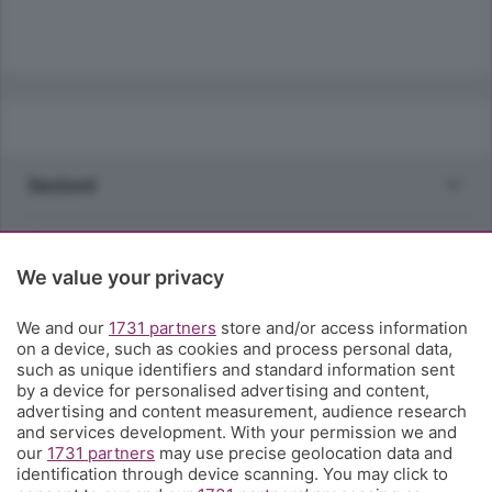
Sezioni
Rubriche
We value your privacy
Territorio
We and our
1731 partners
store and/or access information
on a device, such as cookies and process personal data,
Servizi
such as unique identifiers and standard information sent
by a device for personalised advertising and content,
advertising and content measurement, audience research
Chi Siamo
and services development. With your permission we and
our
1731 partners
may use precise geolocation data and
identification through device scanning. You may click to
Community