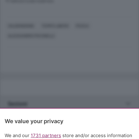
© RIPRODUZIONE RISERVATA
VALBONDIONE
TEMPO LIBERO
PESCA
ALESSANDRO PICCINELLI
Sezioni
Rubriche
We value your privacy
We and our
1731 partners
store and/or access information
Territorio