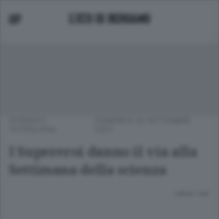
SCIENZA E
DOMENICA 24 SETTEMBRE
TECNOLOGIA
2023
I Supereroi danno il via alla
Settimana della scienza
Lettura 1 min.