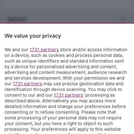
Sezioni
Rubriche
We value your privacy
We and our
1731 partners
store and/or access information
Territorio
on a device, such as cookies and process personal data,
such as unique identifiers and standard information sent
by a device for personalised advertising and content,
Servizi
advertising and content measurement, audience research
and services development. With your permission we and
our
1731 partners
may use precise geolocation data and
Chi Siamo
identification through device scanning. You may click to
consent to our and our
1731 partners
’ processing as
described above. Alternatively you may access more
Community
detailed information and change your preferences before
consenting or to refuse consenting. Please note that
some processing of your personal data may not require
Network
your consent, but you have a right to object to such
processing. Your preferences will apply to this website