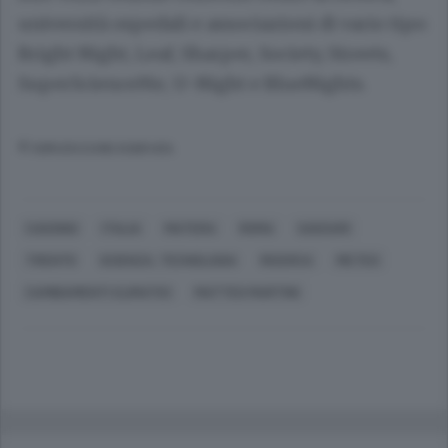
università ospedali e associazioni di vario tipo:
Bright Night, Leaf, Sharper, Society, Streets,
SuperScienceMe, U-Night e BlueNights.
© RIPRODUZIONE RISERVATA
CASSINO
ITALIA
MATERA
ROMA
SASSARI
TRENTO
SCIENZA, TECNOLOGIA
RICERCA
METEO
CAMBIAMENTI CLIMATICI
MATTEO MARTINI