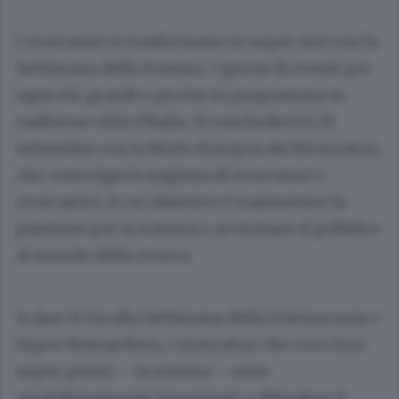
I ricercatori si trasformano in super eroi con la
Settimana della Scienza: 7 giorni di eventi per
ogni età, grandi e piccini in programma in
vadiverse città d’Italia. Si concluderà il 29
settembre con la Notte Europea dei Ricercatori,
che coinvolgerà migliaia di ricercatori e
ricercatrici, il cui obiettivo è trasmettere la
passione per la scienza e avvicinare il pubblico
al mondo della ricerca.
A dare il via alla Settimana della Scienza sono i
Super Researchers, i ricercatori che con i loro
super poteri – la scienza – sono
quotidianamente impegnati a difendere il