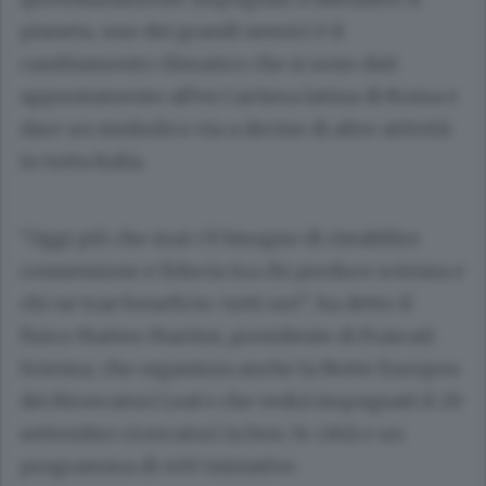
pianeta, uno dei grandi nemici è il
cambiamento climatico che si sono dati
appuntamento all’ex Cartiera latina di Roma e
dare un simbolico via a decine di altre attività
in tutta Italia.
“Oggi più che mai c’è bisogno di ristabilire
connessione e fiducia tra chi produce scienza e
chi ne trae beneficio: tutti noi”, ha detto il
fisico Matteo Martini, presidente di Frascati
Scienza, che organizza anche la Notte Europea
dei Ricercatori Leaf e che vedrà impegnati il 29
settembre ricercatori in ben 34 città e un
programma di 400 iniziative.