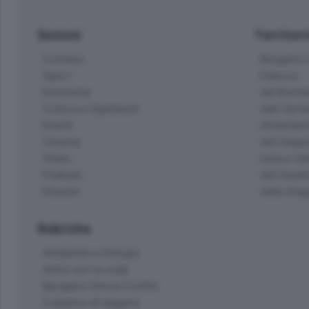
Sezioni
Territor
Cronaca
Bergamo C
Sport
Pianura
Economia
Val Bremb
Cultura e Spettacoli
Valli Seria
Eventi
Hinterlan
Cinema
Val Calepi
Video
Isola e Va
Podcast
Val Cavall
Dossier
Valle Ima
Rubriche
Ambiente e Energia
Amici con la coda
Bergamo Senza Confini
Il piacere di leggere