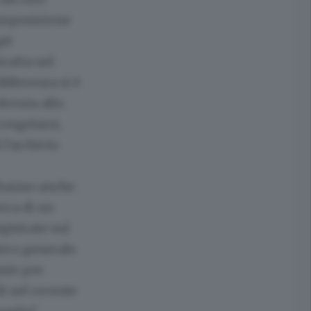
composizione
git
ratta nel
ifferenza si è
dovuta allo
congelarsi,
l'archivio
, hanno anche
erca di un
gistrate sul
ico generale.
ante per
di nel recente