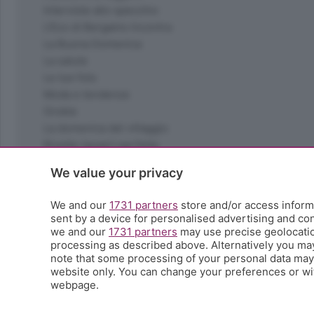
Interviste allo specchio
L'Eco di Bergamo Incontra
La Buona Domenica
La salute
Le tue foto
Moda e tendenze
Orobie
La domenica del villaggio
Ricette (quasi) perfette
Scienza e Tecnologia
We value your privacy
Tic Tac
Volontariato
We and our
1731 partners
store and/or access informa
StoryLab
sent by a device for personalised advertising and c
Il punto
we and our
1731 partners
may use precise geolocation
processing as described above. Alternatively you ma
L'EcoCafè
note that some processing of your personal data may n
Editoriali
website only. You can change your preferences or wit
webpage.