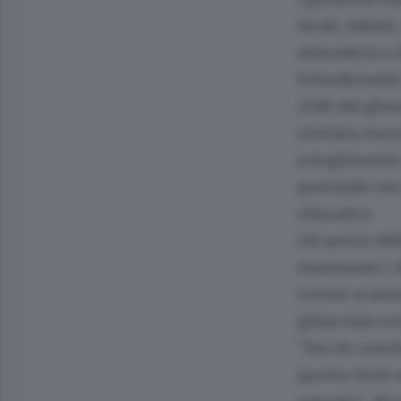
strati, infat
atmosferica d
Schwikowski 
2018 dal ghia
rivelata eno
scioglimento 
portando via 
climatico.
Gli autori d
esaminato i d
evento scaten
ghiacciaio so
"Da ciò concl
questo forte 