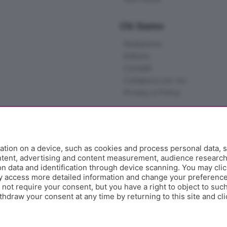
Chi Siamo
Redazione
Editore
Contatti
Collabora con noi
Privacy e Policy
tion on a device, such as cookies and process personal data, s
ontent, advertising and content measurement, audience researc
 data and identification through device scanning. You may clic
y access more detailed information and change your preference
ot require your consent, but you have a right to object to such
hdraw your consent at any time by returning to this site and cl