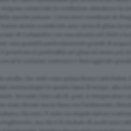
ti, vengono conservate la condizione climatica e la 
elle epoche passate. I ricercatori coordinati da Mar
hanno messo a confronto una carota di ghiaccio est
cciaio di Corbassière con una estratta nel 2020 e la d
rme: una quantità particolarmente grande di acqua 
è penetrata in profondità nel ghiaccio senza poi ri
con sé le sostanze contenute e distruggendo quindi 
ello studio, che vede come prima firma Carla Huber
ati meteorologici in questo lasso di tempo, alla ric
ante. Secondo i loro calcoli, però, le temperature re
no state elevate ma in linea con l'andamento climat
udiamo che non c'è stato un singolo fattore scaten
scioglimento, ma che è il risultato di molti anni cal