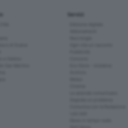
io
Servizi
ittà
Edizione digitale
Abbonamenti
ana
Necrologie
na e di Scalve
Ogni vita un racconto
d
Pubblicità
o e Sebino
Concorsi
lle San Martino
Eco Store - Iniziative
ina
Archivio
gna
Meteo
Cinema
Le aziende comunicano
Segnala un problema
Comunica con la Redazione
I più letti
News in tempo reale
Skill Alexa