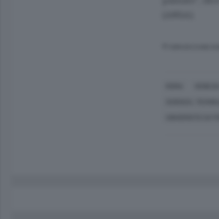
passato", dic
(ANSA).
© RIPRODUZIONE RI
ROMA
VENEZI
SCIENZA, TECNO
UNIVERSITÀ CA' F