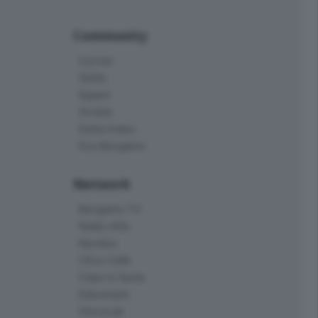
Community
Corner
Skille
Eppen
Orobie
Delta Index
Eco.Bergamo
Network
Bergamo TV
Radio Alta
Kendoo
L'Eco Cafè
Case in festa
Edoomark
StoryLab