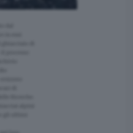
o dal
e in essi
 ghiacciaio di
 il processo
rchivio
dio
 svizzero
cari di
elle Ricerche.
iacciai alpini
 gli ultimi
nei loro