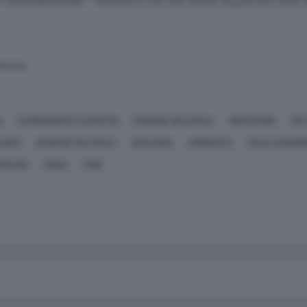
e Schwikowski: "Sembra che sia stata superata una s
SERVATA
A
CAMBIAMENTI CLIMATICI
RISORSE NATURALI
MONTAGNE
ME
LOGIA
SCIENZE NATURALI
GEOLOGIA
AMBIENTE
PAUL SCHERR
OSCARI
ANSA
CNR