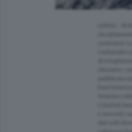
(ANSA) - ROM
riscaldamento
contenuta. Lo
Corbassière s
di scioglimen
climatico, ca
pubblicato su
Paul Scherrer
Venezia e del
I risultati f
e non solo: s
dati utili dov
I ghiacciai h