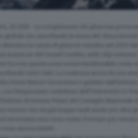
A, 26 GEN - Lo scioglimento dei ghiacciai provocat
 globale sta cancellando la storia del clima terrestr
 dimostra la carota di ghiaccio estratta nel 2020 dal
ul massiccio del Grand Combin, nelle Alpi svizzere:
to ha reso questa zona ormai inutilizzabile come a
ncellando tutti i dati. La conferma arriva da uno stu
lla rivista Nature Geoscience e guidato dall'Istituto
, con l'importante contributo dell'Università Ca' Fos
l'Istituto di Scienze Polari del Consiglio Nazionale d
anno temere che sia già troppo tardi anche per altri gh
arà necessaria una corsa contro il tempo per estrarre
e sono ancora intatti.
anno un valore inestimabile per la ricerca sul clima: 