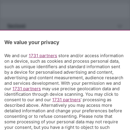
Sezioni
Rubriche
We value your privacy
We and our
1731 partners
store and/or access information
Territorio
on a device, such as cookies and process personal data,
such as unique identifiers and standard information sent
by a device for personalised advertising and content,
Servizi
advertising and content measurement, audience research
and services development. With your permission we and
our
1731 partners
may use precise geolocation data and
Chi Siamo
identification through device scanning. You may click to
consent to our and our
1731 partners
’ processing as
described above. Alternatively you may access more
Community
detailed information and change your preferences before
consenting or to refuse consenting. Please note that
some processing of your personal data may not require
Network
your consent, but you have a right to object to such