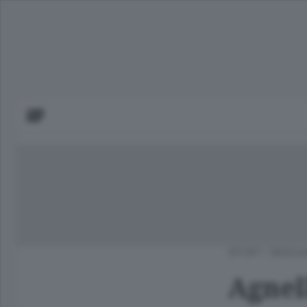
SPORT
/
BERGA
Agnell