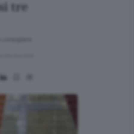
i tre
o consigliere
ra meno di un minuto.