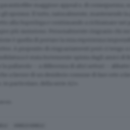
he garantirebbe maggiore appeal e, di conseguenza,
gli sponsor. Il tutto, naturalmente, mantenendo la
etto alla Superlega e continuando a richiamare nei 
pre più numeroso. Personalmente ringrazio chi mi 
ione è quella di portare la mia esperienza imprendi
tivo. A proposito di ringraziamenti però ci tengo a
ndidatura è stata fortemente spinta dagli amici di B
la pallavolo – a differenza di altri settori – abbatte
he a favore di un desiderio comune di fare rete a fa
in particolare, della serie A2».
SERVATA
ELLI
ANGELO AGNELLI