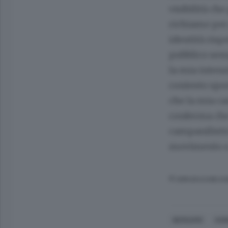
visibilità c
richiamo per 
identità risp
pubblico sem
la mia intenz
contesto spor
che la mia ca
conferma che 
campanilistic
movimento e, 
© RIPRODUZIONE RI
BERGAMO
AGN