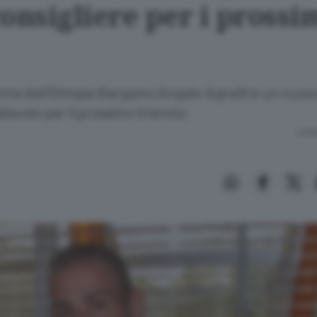
onsigliere per i prossim
ente dell’Olimpia Bergamo Angelo Agnelli è un nuov
llavolo per il prossimo triennio.
Lettu