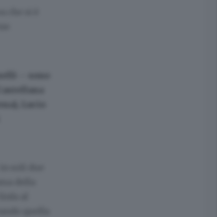
a che si è
one
elli – sono
Castellana
ena), Lucio
in soli due
ama della
infa al
tando quella