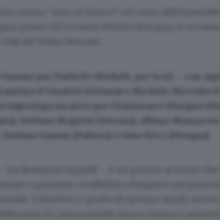
stato messo “nero su bianco” nel corso dell’Assemble
gna, presso FICO Eataly World a Bologna, in occasi
 2018 del Volley Mercato.
timone per Paola De Micheli, per la A2 – con Agn
 Massimo d’Onofrio (Ortona) e Michele Miccolis (
 la Superlega incarico per Giammarco Bisogno (Si
no), Stefano Magrini (Verona), Albino Massacesi
, Stefano Santuz (Padova) e Gino Sirci (Perugia).
ha dichiarato Agnelli – è un premio al lavoro che 
timato e garantito credibilità a Bergamo nel panor
ionale. L’obiettivo è quello di operare dando nuova l
lla serie A2, procacciando nuove risorse e aumen