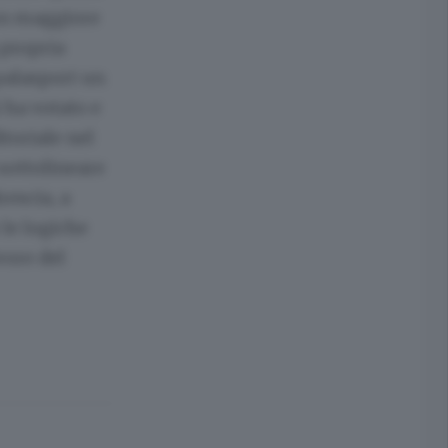
 un maggiore
 propria
palasport un
ha votato e
toriale nel
 sottolineare
rescia, a
 le logiche
vore del