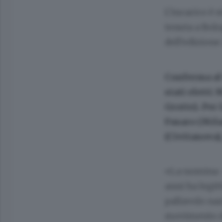
L’incarico è 
tenuta a Bolo
dell’edizione
Conferma al 
stati eletti
Grotte). Per
Fusaro (Mila
(Civitanova)
«La nomina – 
anni ha legit
pallavolo naz
movimento de