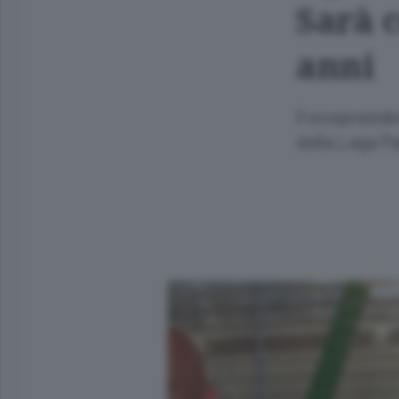
Sarà c
anni
Il vicepresid
della Lega Pa