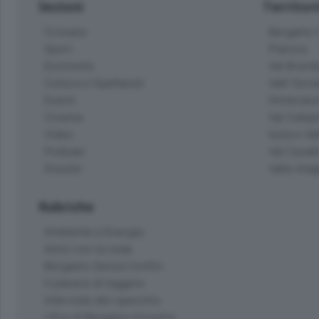
Sezioni
Territor
Cronaca
Bergamo C
Sport
Pianura
Economia
Val Bremb
Cultura e Spettacoli
Valli Seria
Eventi
Hinterlan
Cinema
Val Calepi
Video
Isola e Va
Podcast
Val Cavall
Dossier
Valle Ima
Rubriche
Ambiente e Energia
Amici con la coda
Bergamo Senza Confini
Il piacere di leggere
Interviste allo specchio
L'Eco di Bergamo Incontra