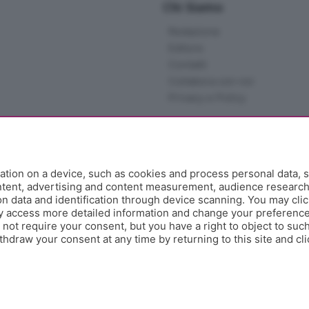
Chi Siamo
Redazione
Editore
Contatti
Collabora con noi
Privacy e Policy
tion on a device, such as cookies and process personal data, s
ontent, advertising and content measurement, audience researc
 data and identification through device scanning. You may clic
y access more detailed information and change your preference
ot require your consent, but you have a right to object to such
hdraw your consent at any time by returning to this site and cl
e Papa Giovanni XXIII, 118 24121 Bergamo - E' vietata la