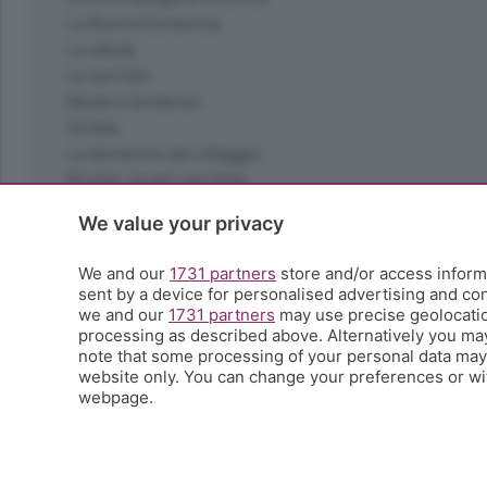
La Buona Domenica
La salute
Le tue foto
Moda e tendenze
Orobie
La domenica del villaggio
Ricette (quasi) perfette
Scienza e Tecnologia
We value your privacy
Tic Tac
Volontariato
We and our
1731 partners
store and/or access informa
StoryLab
sent by a device for personalised advertising and c
Il punto
we and our
1731 partners
may use precise geolocation
processing as described above. Alternatively you ma
L'EcoCafè
note that some processing of your personal data may n
Editoriali
website only. You can change your preferences or wit
webpage.
© COPYRIGHT 2026 - S.E.S.A.A.B. S.p.a. con sede in Vial
riproduzione anche parziale