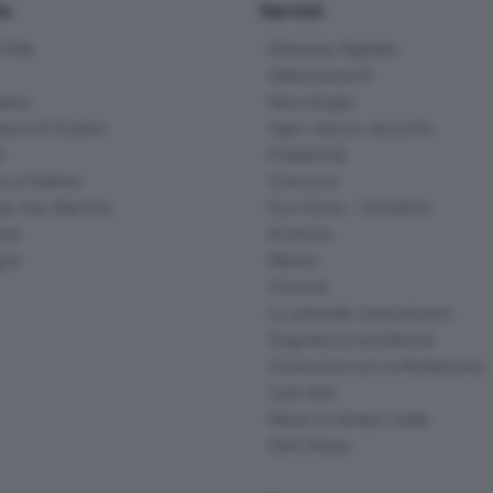
io
Servizi
ittà
Edizione digitale
Abbonamenti
ana
Necrologie
na e di Scalve
Ogni vita un racconto
d
Pubblicità
o e Sebino
Concorsi
lle San Martino
Eco Store - Iniziative
ina
Archivio
gna
Meteo
Cinema
Le aziende comunicano
Segnala un problema
Comunica con la Redazione
I più letti
News in tempo reale
Skill Alexa