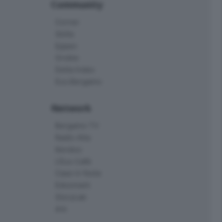
Community
Corner
Skille
Eppen
Orobie
Delta Index
Eco.Bergamo
Network
Bergamo TV
Radio Alta
Kendoo
L'Eco Cafè
Case in festa
Edoomark
StoryLab
Ark