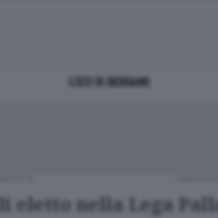
MO CITTÀ
MERCOLEDÌ 
i eletto nella Lega Pal