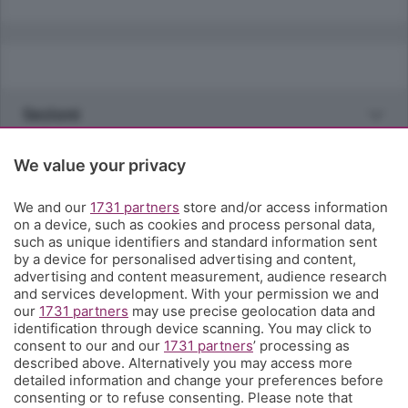
Sezioni
Rubriche
We value your privacy
We and our
1731 partners
store and/or access information
Territorio
on a device, such as cookies and process personal data,
such as unique identifiers and standard information sent
by a device for personalised advertising and content,
Servizi
advertising and content measurement, audience research
and services development. With your permission we and
our
1731 partners
may use precise geolocation data and
Chi Siamo
identification through device scanning. You may click to
consent to our and our
1731 partners
’ processing as
described above. Alternatively you may access more
Community
detailed information and change your preferences before
consenting or to refuse consenting. Please note that