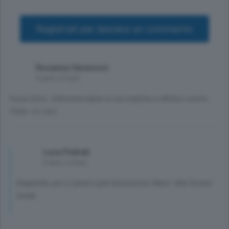
Registrati per lasciare un commento
Rosanna Vavassori
9 anni, 2 mesi
Forza Simo. Indimenticabile la tua tripletta a Milano contro
l'Inter. io c'ero.
Luca Pedrali
9 anni, 2 mesi
Doppietta, poi ci penso quel bravissimo libero "alla Scirea"
Soldà .