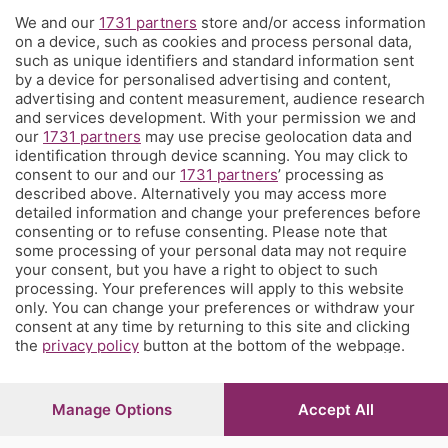
We and our
1731 partners
store and/or access information
Territorio
on a device, such as cookies and process personal data,
such as unique identifiers and standard information sent
by a device for personalised advertising and content,
Servizi
advertising and content measurement, audience research
and services development. With your permission we and
our
1731 partners
may use precise geolocation data and
Chi Siamo
identification through device scanning. You may click to
consent to our and our
1731 partners
’ processing as
described above. Alternatively you may access more
Community
detailed information and change your preferences before
consenting or to refuse consenting. Please note that
some processing of your personal data may not require
Network
your consent, but you have a right to object to such
processing. Your preferences will apply to this website
only. You can change your preferences or withdraw your
consent at any time by returning to this site and clicking
the
privacy policy
button at the bottom of the webpage.
© COPYRIGHT 2026 - S.E.S.A.A.B. S.p.a. con sede in Viale
Papa Giovanni XXIII, 118 24121 Bergamo - E' vietata la
Manage Options
Accept All
riproduzione anche parziale
Iscritta al Registro Imprese di Bergamo al n.243762 |