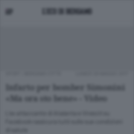
SPORT
/
BERGAMO CITTÀ
LUNEDÌ 29 MAGGIO 2017
Infarto per bomber Simonini
«Ma ora sto bene» - Video
L’ex attaccante di Atalanta e Virescit su
Facebook rassicura tutti sulle sue condizioni
di salute