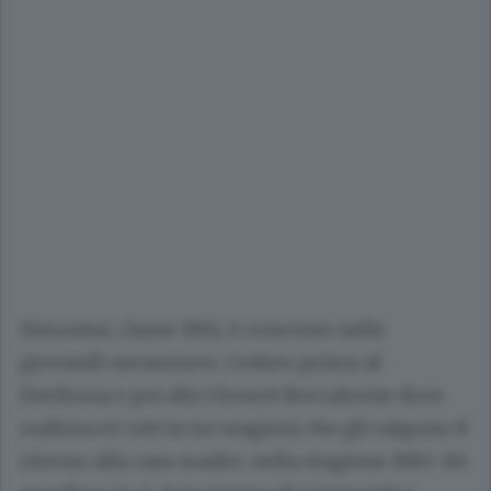
Simonini, classe 1961, è cresciuto nelle
giovanili nerazzurre. C
eduto prima al
Derthona e poi alla Virescit Boccaleone dove
realizza 45 reti in tre stagioni che gli valgono il
ritorno alla casa madre: nella stagione 1985-86