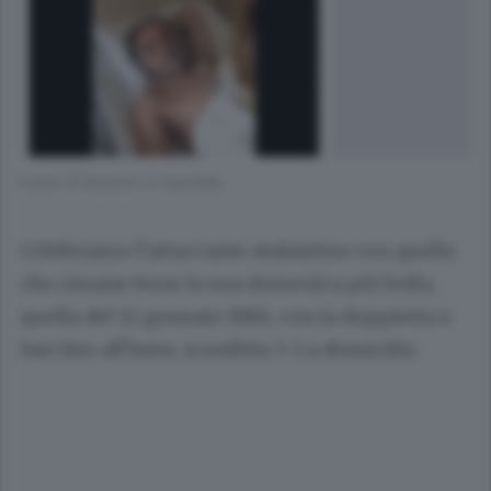
Il post di Simonini in ospedale
Celebriamo l’attaccante atalantino con quella
che rimane forse la sua domenica più bella,
quella del 12 gennaio 1986
, con la doppietta a
San Siro all’Inter, sconfitta 3-1 a domicilio.