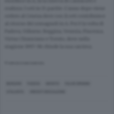
esordisce in A, fa la riserva di Cantarutti e
realizza 3 reti in 15 partite. L’anno dopo viene
ceduto al Cesena dove con 11 reti contribuisce
al ritorno dei romagnoli in A. Poi è la volta di
Padova, Udinese, Reggina, Venezia, Piacenza,
Virtus Chianciano e Trento, dove nella
stagione 1997-98 chiude la sua carriera.
© RIPRODUZIONE RISERVATA
BERGAMO
PADOVA
INFARTO
FULVIO SIMONINI
ATALANTA
VIRESCIT BOCCALEONE