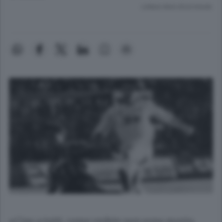
Lettura meno di un minuto.
«Ciao a tutti, come vedete non sono morto,