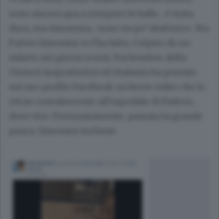
sono ancora qua a rompere le balle... è stata
dura, ma insomma... sono un po’ sbattuto».
Ma
Fulvio Simonini ce l’ha fatta. Colpito da un
infarto nei giorni scorsi, l’ex bomber della
Virescit (soprattutto) ed Atalanta ha postato
sul suo profilo Facebook un breve video che lo
ritrae convalescente all’ospedale di Padova
,
dove vive. Fortunatamente, passata la grande
paura, Simonini sta bene.