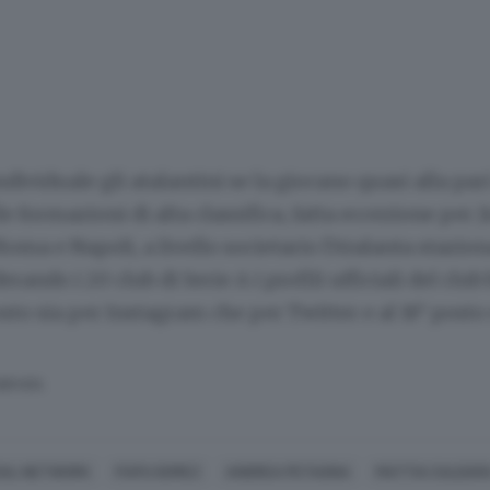
individuale gli atalantini se la giocano quasi alla pari
le formazioni di alta classifica,
fatta eccezione per 
Roma e Napoli, a livello societario l’Atalanta stazion
erando i 20 club di Serie A i profili ufficiali del cl
osto sia per Instagram che per Twitter e al 16° post
SERVATA
IAL NETWORK
PAPU GOMEZ
ANDREA PETAGNA
MATTIA CALDAR