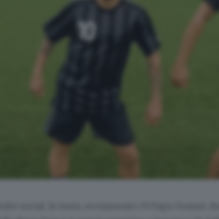
olto social. In testa, ovviamente c’è Papu Gomez. B