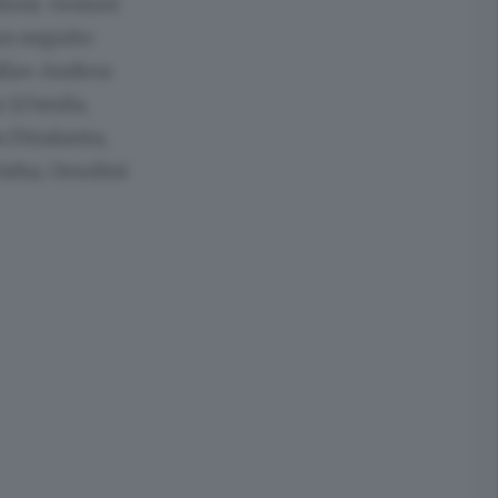
ilioni. Gomez
un seguito
palla» Andrea
a 125mila,
 l’Atalanta,
isha, Orsolini