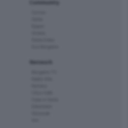
Community
Corner
Skille
Eppen
Orobie
Delta Index
Eco.Bergamo
Network
Bergamo TV
Radio Alta
Kendoo
L'Eco Cafè
Case in festa
Edoomark
StoryLab
Ark