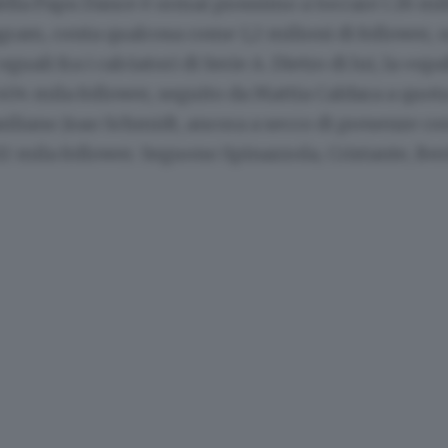
della Papu Dance è ormai prossimo a toccare i 26 m
agram, conta qualcosa come 1,2 milioni di follower
, 
guali fra i calciatori di Serie A. Dietro di lui, la «s
04 mila follower, seguito da Mattia Caldara a quot
siliano Joao Schmidt, ancora a secco di presenze con
02 mila follower. Seguono Spinazzola, Cristante, Ber