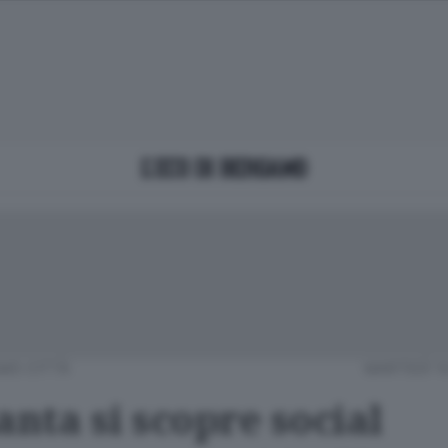
MO CITTÀ
MARTEDÌ 1
anta si scopre social