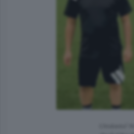
L’Atalanta? M