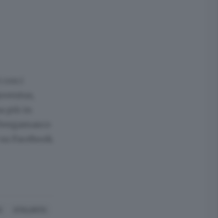
 con i
Juventus,
a più in
ub bergamasco
o su Facebook.
A
ATALANTA