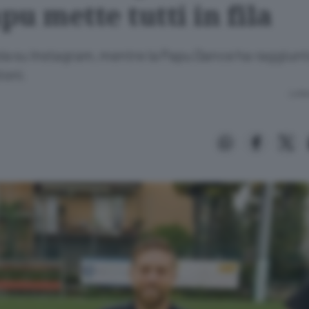
apu mette tutti in fila
a su Instagram, mentre la Papu Dance ha raggiunto
ioni.
Lettu