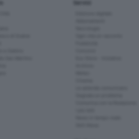
io
Servizi
ittà
Edizione digitale
Abbonamenti
ana
Necrologie
na e di Scalve
Ogni vita un racconto
d
Pubblicità
o e Sebino
Concorsi
lle San Martino
Eco Store - Iniziative
ina
Archivio
gna
Meteo
Cinema
Le aziende comunicano
Segnala un problema
Comunica con la Redazione
I più letti
News in tempo reale
Skill Alexa