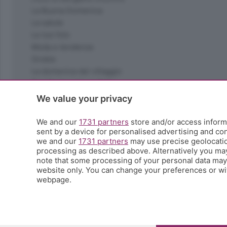
La Buona Domenica
La salute
Le tue foto
Moda e tendenze
Orobie
La domenica del villaggio
Ricette (quasi) perfette
Scienza e Tecnologia
We value your privacy
Tic Tac
Volontariato
We and our
1731 partners
store and/or access informa
sent by a device for personalised advertising and c
StoryLab
we and our
1731 partners
may use precise geolocation
Il punto
processing as described above. Alternatively you ma
L'EcoCafè
note that some processing of your personal data may n
Editoriali
website only. You can change your preferences or wit
webpage.
© COPYRIGHT 2026 - S.E.S.A.A.B. S.p.a. con sede in Vial
riproduzione anche parziale