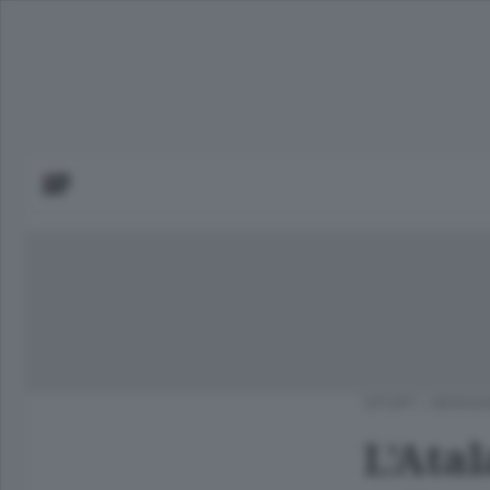
SPORT
/
BERGA
L’Atal