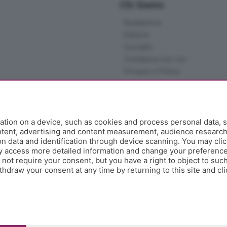
Chi Siamo
Redazione
Editore
Contatti
Collabora con noi
Privacy e Policy
tion on a device, such as cookies and process personal data, s
ontent, advertising and content measurement, audience researc
 data and identification through device scanning. You may clic
y access more detailed information and change your preference
ot require your consent, but you have a right to object to such
hdraw your consent at any time by returning to this site and cl
e Papa Giovanni XXIII, 118 24121 Bergamo - E' vietata la