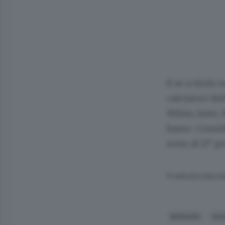
E se a titolo 
calciatori del
Milan, Inter, 
basso
. Consid
sono al 13° p
© RIPRODUZIONE RI
BERGAMO
SOC