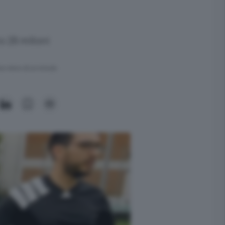
 26 milioni
ra meno di un minuto.