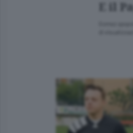
E il P
Gomez spopol
di visualizzaz