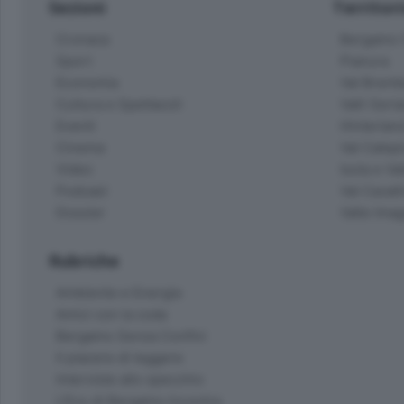
Sezioni
Territor
Cronaca
Bergamo C
Sport
Pianura
Economia
Val Bremb
Cultura e Spettacoli
Valli Seria
Eventi
Hinterlan
Cinema
Val Calepi
Video
Isola e Va
Podcast
Val Cavall
Dossier
Valle Ima
Rubriche
Ambiente e Energia
Amici con la coda
Bergamo Senza Confini
Il piacere di leggere
Interviste allo specchio
L'Eco di Bergamo Incontra