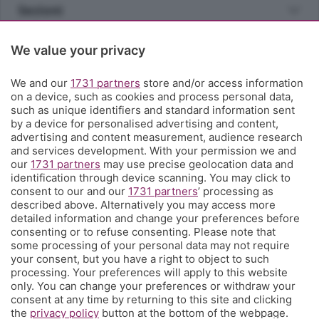
Sezioni
Rubriche
We value your privacy
We and our
1731 partners
store and/or access information
Territorio
on a device, such as cookies and process personal data,
such as unique identifiers and standard information sent
by a device for personalised advertising and content,
Servizi
advertising and content measurement, audience research
and services development. With your permission we and
our
1731 partners
may use precise geolocation data and
Chi Siamo
identification through device scanning. You may click to
consent to our and our
1731 partners
’ processing as
described above. Alternatively you may access more
Community
detailed information and change your preferences before
consenting or to refuse consenting. Please note that
some processing of your personal data may not require
Network
your consent, but you have a right to object to such
processing. Your preferences will apply to this website
only. You can change your preferences or withdraw your
consent at any time by returning to this site and clicking
the
privacy policy
button at the bottom of the webpage.