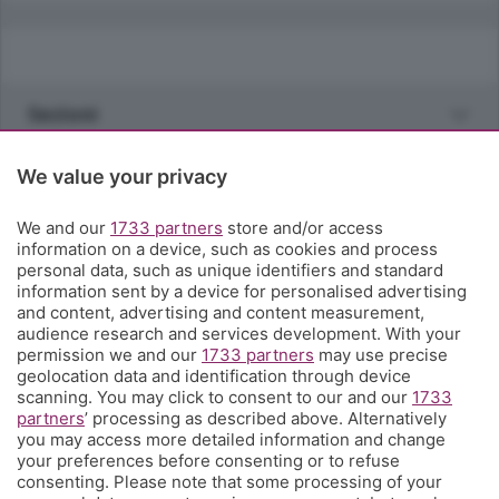
Sezioni
Rubriche
We value your privacy
We and our
1733 partners
store and/or access
Territorio
information on a device, such as cookies and process
personal data, such as unique identifiers and standard
information sent by a device for personalised advertising
Servizi
and content, advertising and content measurement,
audience research and services development. With your
permission we and our
1733 partners
may use precise
Chi Siamo
geolocation data and identification through device
scanning. You may click to consent to our and our
1733
partners
’ processing as described above. Alternatively
Community
you may access more detailed information and change
your preferences before consenting or to refuse
consenting. Please note that some processing of your
Network