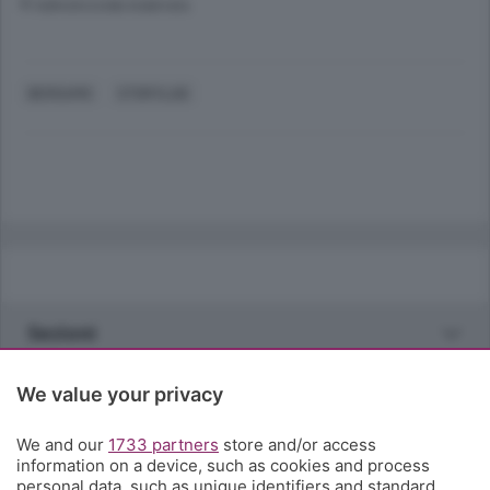
© RIPRODUZIONE RISERVATA
BERGAMO
STORYLAB
Sezioni
Rubriche
We value your privacy
We and our
1733 partners
store and/or access
Territorio
information on a device, such as cookies and process
personal data, such as unique identifiers and standard