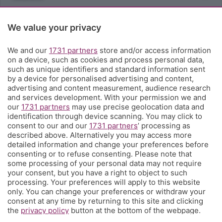
Rubriche
We value your privacy
Territorio
We and our
1731 partners
store and/or access information
on a device, such as cookies and process personal data,
such as unique identifiers and standard information sent
Servizi
by a device for personalised advertising and content,
advertising and content measurement, audience research
and services development. With your permission we and
Chi Siamo
our
1731 partners
may use precise geolocation data and
identification through device scanning. You may click to
consent to our and our
1731 partners
’ processing as
Community
described above. Alternatively you may access more
detailed information and change your preferences before
consenting or to refuse consenting. Please note that
Network
some processing of your personal data may not require
your consent, but you have a right to object to such
processing. Your preferences will apply to this website
only. You can change your preferences or withdraw your
consent at any time by returning to this site and clicking
the
privacy policy
button at the bottom of the webpage.