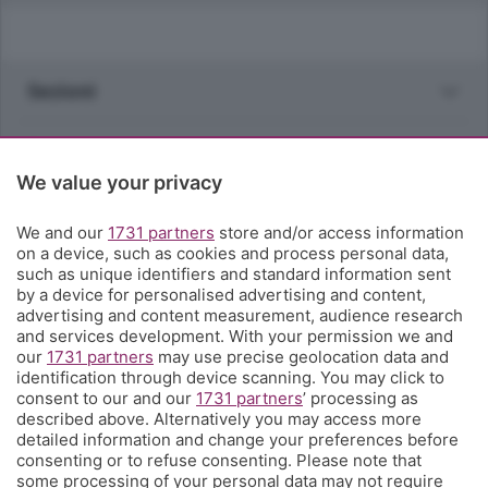
Sezioni
Rubriche
We value your privacy
Territorio
We and our
1731 partners
store and/or access information
on a device, such as cookies and process personal data,
Servizi
such as unique identifiers and standard information sent
by a device for personalised advertising and content,
advertising and content measurement, audience research
Chi Siamo
and services development. With your permission we and
our
1731 partners
may use precise geolocation data and
identification through device scanning. You may click to
Community
consent to our and our
1731 partners
’ processing as
described above. Alternatively you may access more
detailed information and change your preferences before
Network
consenting or to refuse consenting. Please note that
some processing of your personal data may not require