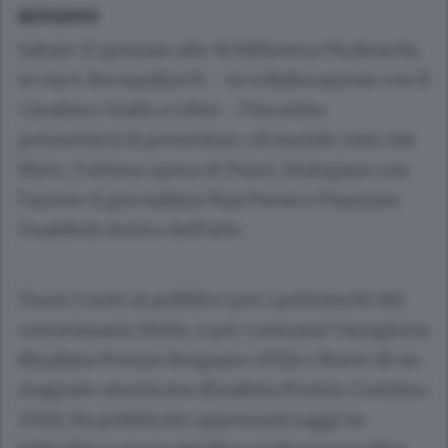
BERGAMO
Sabato 17 gennaio alle 16 biblioteca Tiraboschi,
in via S. Bernardino74 - in collaborazione con Il
Cavaliere Giallo e Liber - l’incontro
permetterà di presentare «Il mondo visto dai
libri», l’ultima opera di Tuzzi. Dialogano con
l’autore il giornalista Max Pavan e Flaminio
Gualdoni storico dell’arte.
Tuzzi è noto al pubblico per i polizieschi del
commissario Melis, e per i romanzi Vanagloria
(finalista Premio Bergamo 2013) e Morte di un
magnate americano (finalista Premio Comisso
2013), Ha pubblicato apprezzati saggi su