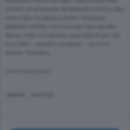
bibliofilia e storia del libro: Collezionare libri
(2000), Gli strumenti del bibliofilo (2003), Libro
antico libro moderno (2006) e Bestiario
bibliofilo (2009). Con Il mondo visto dai libri
(Skira, 2014) ci conferma, una volta di più, che
con i libri – antichi o moderni – non ci si
annoia. Tutt’altro.
© RIPRODUZIONE RISERVATA
BERGAMO
HANS TUZZI