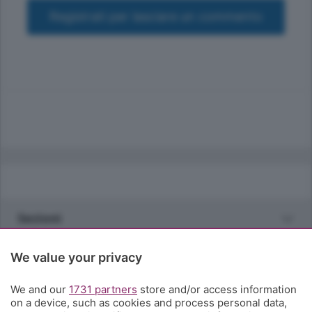
Registrati per lasciare un commento
Sezioni
Rubriche
We value your privacy
We and our
1731 partners
store and/or access information
Territorio
on a device, such as cookies and process personal data,