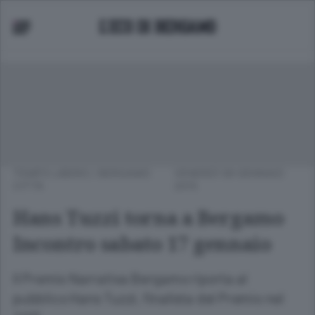
TEMPO LIBERO
/
BERGAMO
VENERDÌ 09 GENNAIO
CITTÀ
2015
Hans Tuzzi torna a Bergamo
Incontro sabato 17 gennaio
Il Premio Narrativa Bergamo riporta al
pubblico Hans Tuzzi, finalista del Premio nel