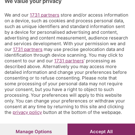
Rubriche
We value your privacy
We and our
1731 partners
store and/or access information
Territorio
on a device, such as cookies and process personal data,
such as unique identifiers and standard information sent
by a device for personalised advertising and content,
Servizi
advertising and content measurement, audience research
and services development. With your permission we and
our
1731 partners
may use precise geolocation data and
Chi Siamo
identification through device scanning. You may click to
consent to our and our
1731 partners
’ processing as
described above. Alternatively you may access more
Community
detailed information and change your preferences before
consenting or to refuse consenting. Please note that
some processing of your personal data may not require
Network
your consent, but you have a right to object to such
processing. Your preferences will apply to this website
only. You can change your preferences or withdraw your
consent at any time by returning to this site and clicking
the
privacy policy
button at the bottom of the webpage.
© COPYRIGHT 2026 - S.E.S.A.A.B. S.p.a. con sede in Viale
Papa Giovanni XXIII, 118 24121 Bergamo - E' vietata la
Manage Options
Accept All
riproduzione anche parziale