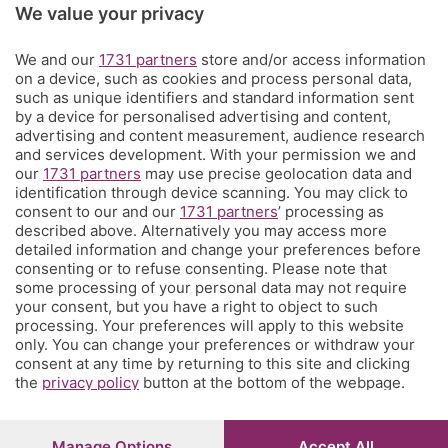
We value your privacy
Rubriche
We and our
1731 partners
store and/or access information
on a device, such as cookies and process personal data,
Territorio
such as unique identifiers and standard information sent
by a device for personalised advertising and content,
advertising and content measurement, audience research
Servizi
and services development. With your permission we and
our
1731 partners
may use precise geolocation data and
identification through device scanning. You may click to
Chi Siamo
consent to our and our
1731 partners
’ processing as
described above. Alternatively you may access more
detailed information and change your preferences before
Community
consenting or to refuse consenting. Please note that
some processing of your personal data may not require
your consent, but you have a right to object to such
Network
processing. Your preferences will apply to this website
only. You can change your preferences or withdraw your
consent at any time by returning to this site and clicking
the
privacy policy
button at the bottom of the webpage.
© COPYRIGHT 2026 - S.E.S.A.A.B. S.p.a. con sede in Viale
Manage Options
Accept All