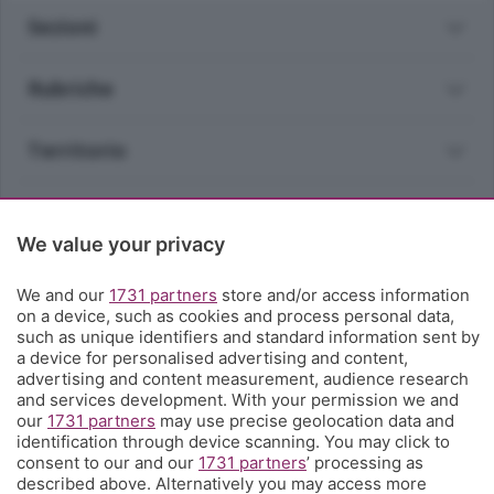
Sezioni
Rubriche
Territorio
Servizi
We value your privacy
Chi Siamo
We and our
1731 partners
store and/or access information
on a device, such as cookies and process personal data,
Community
such as unique identifiers and standard information sent by
a device for personalised advertising and content,
advertising and content measurement, audience research
Network
and services development. With your permission we and
our
1731 partners
may use precise geolocation data and
identification through device scanning. You may click to
consent to our and our
1731 partners
’ processing as
described above. Alternatively you may access more