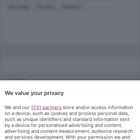
MONTAGNE
POLITICA
AMBIENTE
Sezioni
Rubriche
We value your privacy
We and our
1731 partners
store and/or access information
Territorio
on a device, such as cookies and process personal data,
such as unique identifiers and standard information sent
by a device for personalised advertising and content,
Servizi
advertising and content measurement, audience research
and services development. With your permission we and