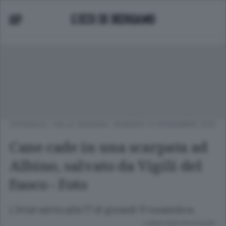
CRONACA
/
VALLE SERIANA
VENERDÌ 12 NOVEMBRE 2021
Cane cade in una scarpata ad
Albino, salvato da Vigili del
fuoco - Foto
L’intervento alle 17 di giovedì 11 novembre.
Lettura meno di un minuto.