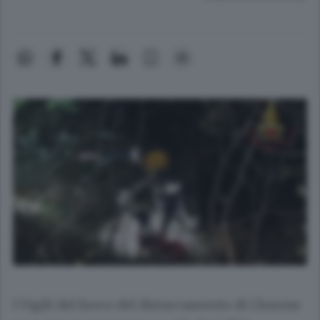
I Vigili del fuoco del distaccamento di Clusone