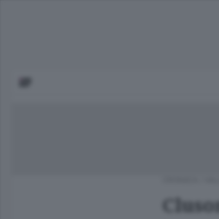
CRONACA
/
VAL
Cluso