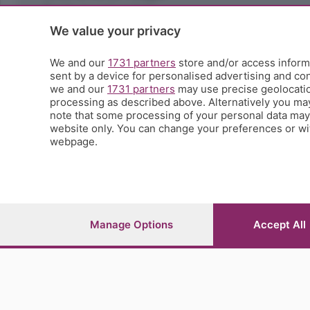
Ricette (quasi) perfette
Scienza e Tecnologia
We value your privacy
Tic Tac
Volontariato
We and our
1731 partners
store and/or access informa
sent by a device for personalised advertising and c
StoryLab
we and our
1731 partners
may use precise geolocation
Il punto
processing as described above. Alternatively you ma
L'EcoCafè
note that some processing of your personal data may n
Editoriali
website only. You can change your preferences or wit
webpage.
© COPYRIGHT 2026 - S.E.S.A.A.B. S.p.a. con sede in Vial
riproduzione anche parziale
Iscritta al Registro Imprese di Bergamo al n.243762 | Ca
Manage Options
Accept All