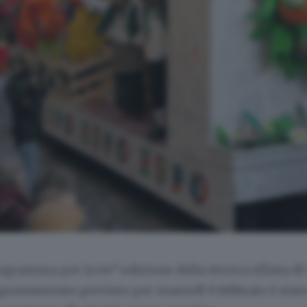
a
rogramma per la 64
edizione della storica sfilata d
ppuntamento previsto per martedì 9 febbraio è stat