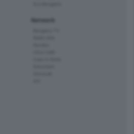
Eco.Bergamo
Network
Bergamo TV
Radio Alta
Kendoo
L'Eco Cafè
Case in festa
Edoomark
StoryLab
Ark