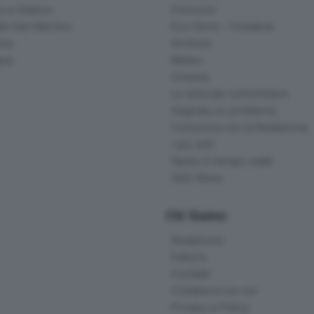
o e Sebino
Concorsi
lle San Martino
Eco Store - Iniziative
ina
Archivio
gna
Meteo
Cinema
Le aziende comunicano
Segnala un problema
Comunica con la Redazione
I più letti
News in tempo reale
Skill Alexa
Chi Siamo
Redazione
Editore
Contatti
Collabora con noi
Privacy e Policy