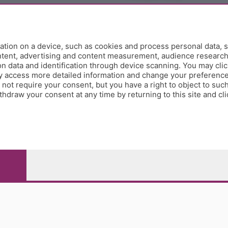
tion on a device, such as cookies and process personal data, s
ontent, advertising and content measurement, audience researc
 data and identification through device scanning. You may clic
y access more detailed information and change your preference
ot require your consent, but you have a right to object to such
hdraw your consent at any time by returning to this site and cl
e Papa Giovanni XXIII, 118 24121 Bergamo - E' vietata la
pitale sociale Euro 10.000.000 i.v.