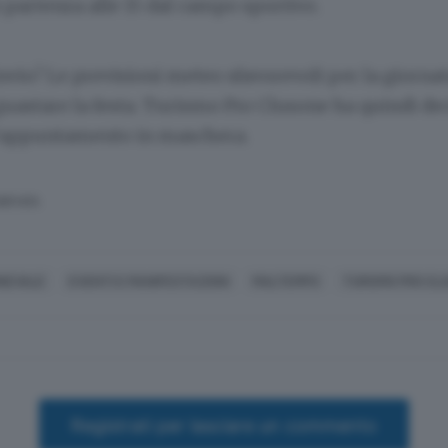
n partenza alle 15 dal campo sportivo.
invio?
Le previsioni meteo sfavorevoli per la giorna
uastare la festa.
Turismo Pro Clusone ha quindi dec
l’appuntamento in maschera.
SERVATA
NEVALE
EVENTI E MANIFESTAZIONI
MALTEMPO
TURISMO PRO CL
Registrati per lasciare un commento