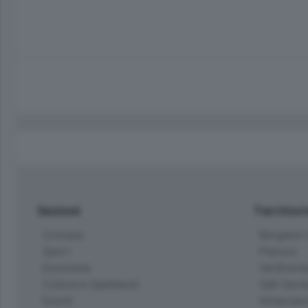
Sezioni
Territor
Cronaca
Bergamo C
Sport
Pianura
Economia
Val Bremb
Cultura e Spettacoli
Valli Seria
Eventi
Hinterlan