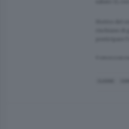
sabato 13
, co
Motivo del r
rischiano di g
posticipare 
© RIPRODUZIONE RI
CLUSONE
CAR