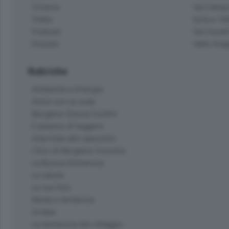
Cinema
Val Calepi
Video
Isola e Va
Podcast
Val Cavall
Dossier
Valle Ima
Rubriche
Ambiente e Energia
Amici con la coda
Bergamo Senza Confini
Il piacere di leggere
Interviste allo specchio
L'Eco di Bergamo Incontra
La Buona Domenica
La salute
Le tue foto
Moda e tendenze
Orobie
La domenica del villaggio