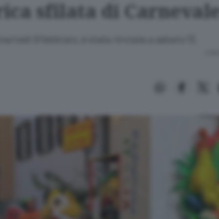
rica sfilata di Carneval
martedì 9 febbraio, è stata rinviata a sabato 13.
Lettu