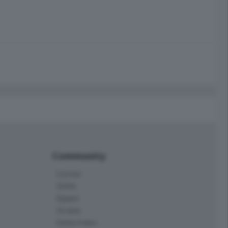
Community
Corner
Skille
Eppen
Orobie
Delta Index