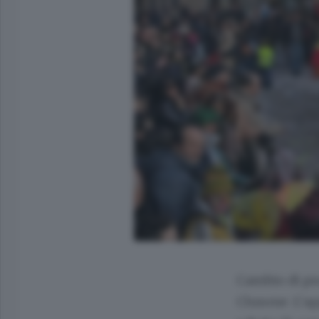
Cambio di p
Clusone
. L’a