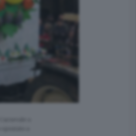
i Carnevale a
o spostato a