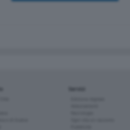
io
Servizi
ittà
Edizione digitale
Abbonamenti
ana
Necrologie
na e di Scalve
Ogni vita un racconto
d
Pubblicità