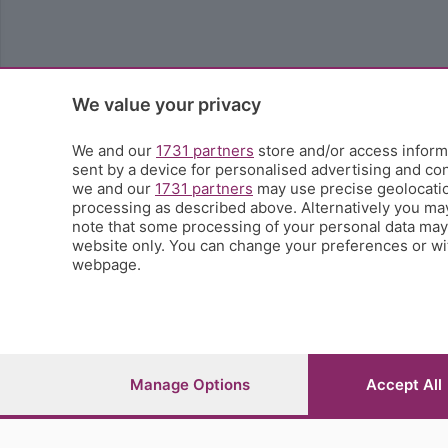
We value your privacy
We and our
1731 partners
store and/or access informa
sent by a device for personalised advertising and c
we and our
1731 partners
may use precise geolocation
processing as described above. Alternatively you ma
note that some processing of your personal data may n
website only. You can change your preferences or wit
webpage.
Manage Options
Accept All