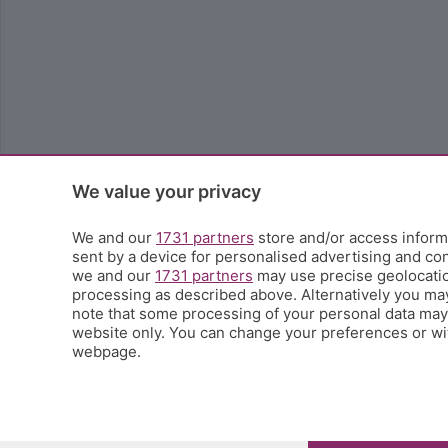
We value your privacy
We and our
1731 partners
store and/or access informa
sent by a device for personalised advertising and c
we and our
1731 partners
may use precise geolocation
processing as described above. Alternatively you ma
note that some processing of your personal data may n
website only. You can change your preferences or wit
webpage.