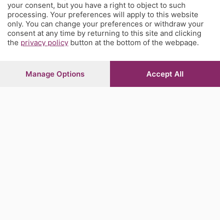
your consent, but you have a right to object to such
processing. Your preferences will apply to this website
only. You can change your preferences or withdraw your
consent at any time by returning to this site and clicking
the
privacy policy
button at the bottom of the webpage.
Indietro
Lettura
Ultime notizie
scorrevole
Manage Options
Accept All
Sezioni
Rubriche
Territorio
Servizi
Chi Siamo