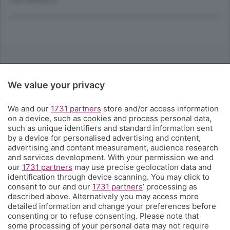
3 SETTIMANE FA
We value your privacy
We and our
1731 partners
store and/or access information
on a device, such as cookies and process personal data,
such as unique identifiers and standard information sent
by a device for personalised advertising and content,
advertising and content measurement, audience research
and services development. With your permission we and
our
1731 partners
may use precise geolocation data and
identification through device scanning. You may click to
consent to our and our
1731 partners
’ processing as
described above. Alternatively you may access more
detailed information and change your preferences before
consenting or to refuse consenting. Please note that
some processing of your personal data may not require