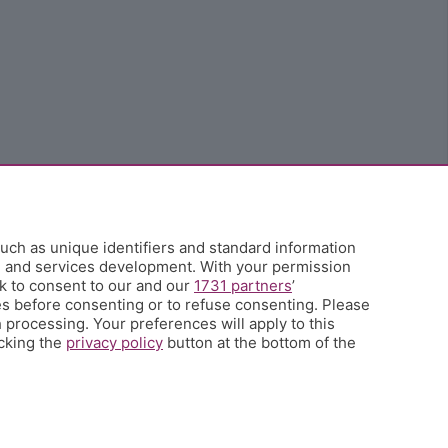
uch as unique identifiers and standard information
h and services development. With your permission
k to consent to our and our
1731 partners
’
s before consenting or to refuse consenting. Please
 processing. Your preferences will apply to this
icking the
privacy policy
button at the bottom of the