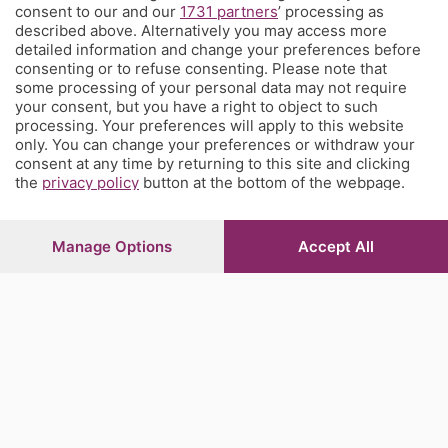
consent to our and our
1731 partners
’ processing as
described above. Alternatively you may access more
detailed information and change your preferences before
consenting or to refuse consenting. Please note that
some processing of your personal data may not require
your consent, but you have a right to object to such
processing. Your preferences will apply to this website
only. You can change your preferences or withdraw your
consent at any time by returning to this site and clicking
the
privacy policy
button at the bottom of the webpage.
Indietro
Lettura
Ultime notizie
scorrevole
Manage Options
Accept All
Sezioni
Rubriche
Territorio