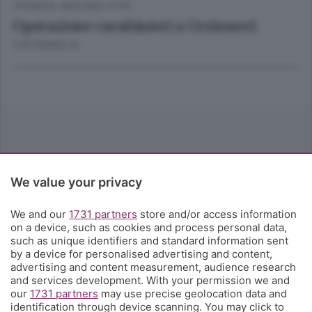
CRONACA
/
BERGAMO CITTÀ
Operazione carabinieri a Orzinuovi
3 SETTIMANE FA
We value your privacy
We and our
1731 partners
store and/or access information
on a device, such as cookies and process personal data,
such as unique identifiers and standard information sent
by a device for personalised advertising and content,
advertising and content measurement, audience research
and services development. With your permission we and
our
1731 partners
may use precise geolocation data and
identification through device scanning. You may click to