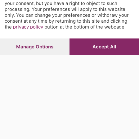
your consent, but you have a right to object to such
processing. Your preferences will apply to this website
only. You can change your preferences or withdraw your
consent at any time by returning to this site and clicking
the
privacy policy
button at the bottom of the webpage.
Indietro
Lettura
Ultime notizie
scorrevole
Manage Options
Accept All
Sezioni
Rubriche
Territorio
Servizi
Chi Siamo