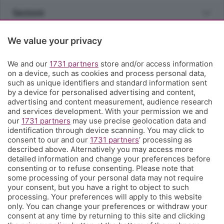
Sezioni
Rubriche
We value your privacy
We and our
1731 partners
store and/or access information
Territorio
on a device, such as cookies and process personal data,
such as unique identifiers and standard information sent
by a device for personalised advertising and content,
Servizi
advertising and content measurement, audience research
and services development. With your permission we and
our
1731 partners
may use precise geolocation data and
Chi Siamo
identification through device scanning. You may click to
consent to our and our
1731 partners
’ processing as
described above. Alternatively you may access more
Community
detailed information and change your preferences before
consenting or to refuse consenting. Please note that
some processing of your personal data may not require
Network
your consent, but you have a right to object to such
processing. Your preferences will apply to this website
only. You can change your preferences or withdraw your
consent at any time by returning to this site and clicking