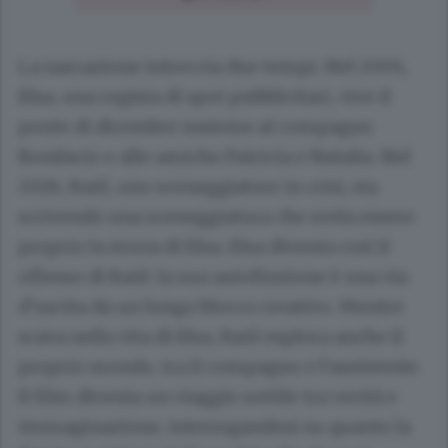
La narrazione intreccia due tempi. Nel 2004,
Elsa, una regista di spot pubblicitari, vive il
ponte di dicembre insieme al compagno
Bonifacio e alle amiche Patricia e Natalia. Nel
2026, Raúl, uno sceneggiatore in crisi, sta
scrivendo una sceneggiatura che svela essere
proprio la storia di Elsa. Elsa diventa così il
riflesso di Raúl: la sua autofinzione è una via
d’uscita da un lungo blocco creativo. Mentre
scava nella vita di Elsa, Raúl esplora anche il
proprio mondo, tra il compagno e l’assistente.
Il film diventa un viaggio sottile tra verità e
immaginazione, interrogandosi su quanto la