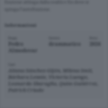
finzione attinga dalla realtà e fin dove si
spinga l’autofinzione.
Informazioni
Regia
Genere
Anno
Pedro
drammatico
2026
Almodovar
Cast
Aitana Sánchez-Gijón, Milena Smit,
Bárbara Lennie, Victoria Luengo,
Leonardo Sbaraglia, Quim Gutiérrez,
Patrick Criado