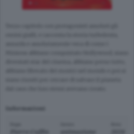
Terzo capitolo con protagonisti assoluti gli
omini gialli, e racconta la storia turbolenta,
assurda e assolutamente vera di come i
Minions abbiano conquistato Hollywood, siano
diventati star del cinema, abbiano perso tutto,
abbiano liberato dei mostri nel mondo e poi si
siano riuniti per cercare di salvare il pianeta
dal caos che loro stessi avevano creato.
Informazioni
Regia
Genere
Anno
Pierre Coffin
animazione
2026