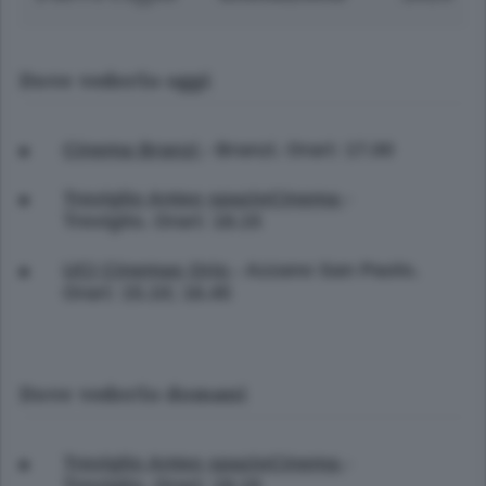
Dove vederlo oggi
Cinema Branzi
- Branzi. Orari: 17.00
Treviglio Anteo spazioCinema
-
Treviglio. Orari: 18.15
UCI Cinemas Orio
- Azzano San Paolo.
Orari: 15.10; 16.45
Dove vederlo domani
Treviglio Anteo spazioCinema
-