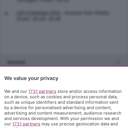
Treviglio. Orari: 18.15
UCI Cinemas Orio
- Azzano San Paolo.
Orari: 15.10; 16.45
Sezioni
Rubriche
We value your privacy
We and our
1731 partners
store and/or access information
Territorio
on a device, such as cookies and process personal data,
such as unique identifiers and standard information sent
by a device for personalised advertising and content,
Servizi
advertising and content measurement, audience research
and services development. With your permission we and
our
1731 partners
may use precise geolocation data and
Chi Siamo