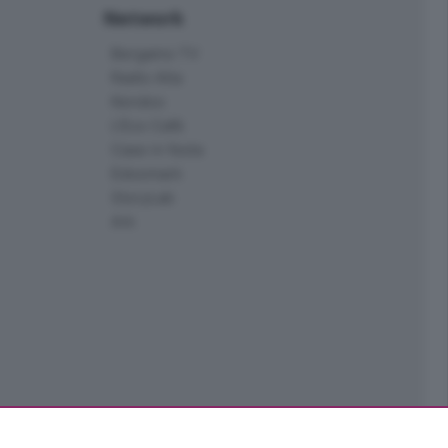
Network
Bergamo TV
Radio Alta
Kendoo
L'Eco Cafè
Case in festa
Edoomark
StoryLab
Ark