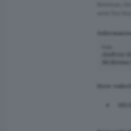
Newman, che 
serie Toy Stor
Informazio
Regia
Andrew S
McKenna 
Dove vederl
UCI 