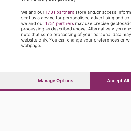
Tic Tac
Volontariato
We and our
1731 partners
store and/or access informa
sent by a device for personalised advertising and c
StoryLab
we and our
1731 partners
may use precise geolocation
Il punto
processing as described above. Alternatively you ma
L'EcoCafè
note that some processing of your personal data may n
Editoriali
website only. You can change your preferences or wit
webpage.
© COPYRIGHT 2026 - S.E.S.A.A.B. S.p.a. con sede in Vial
riproduzione anche parziale
Iscritta al Registro Imprese di Bergamo al n.243762 | Ca
Manage Options
Accept All