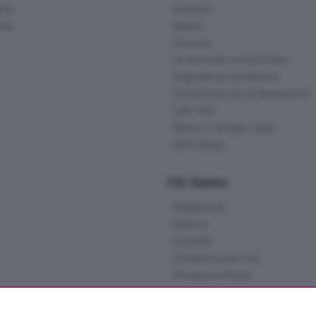
ina
Archivio
gna
Meteo
Cinema
Le aziende comunicano
Segnala un problema
Comunica con la Redazione
I più letti
News in tempo reale
Skill Alexa
Chi Siamo
Redazione
Editore
Contatti
Collabora con noi
Privacy e Policy