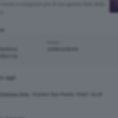
torna a comporre per il suo quinto film della
y.
ni
Genere
tanton,
animazione
Harris
o oggi
Cinemas Orio
- Azzano San Paolo. Orari: 14.15