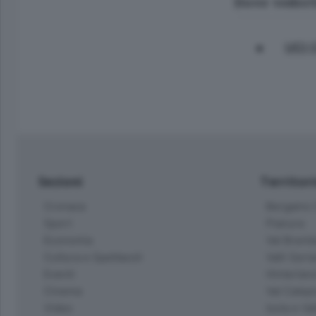
Dove veder
UCI 
Sezioni
Territor
Cronaca
Bergamo C
Sport
Pianura
Economia
Val Bremb
Cultura e Spettacoli
Valli Seria
Eventi
Hinterlan
Cinema
Val Calepi
Video
Isola e Va