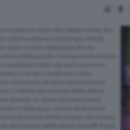
sono tornati nel nuovo film Disney e Pixar Toy
sta volta incontrano la tecnologia. Woody,
r, Jessie e il resto della banda devono
a nuova sfida quando si trovano faccia a faccia
un nuovissimo tablet che arriva con le sue
onarie su ciò che è meglio per la loro
nie. Il momento del gioco sarà mai più lo
tory 5 è diretto dal vincitore dell'Academy
w Stanton, co-diretto da Kenna Harris,
ndsey Collins p.g.a., e scritto da Stanton e
 storia di Stanton. Il film include una colonna
nale del vincitore dell'Academy Award® Randy