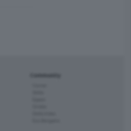
Community
Corner
Skille
Eppen
Orobie
Delta Index
Eco.Bergamo