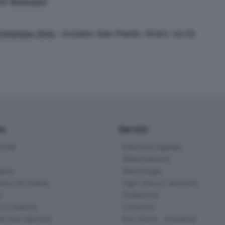
lo domani
Cinemas Orio
- Azzano San Paolo. Orari: 14.15
io
Servizi
ittà
Edizione digitale
Abbonamenti
ana
Necrologie
na e di Scalve
Ogni vita un racconto
d
Pubblicità
o e Sebino
Concorsi
lle San Martino
Eco Store - Iniziative