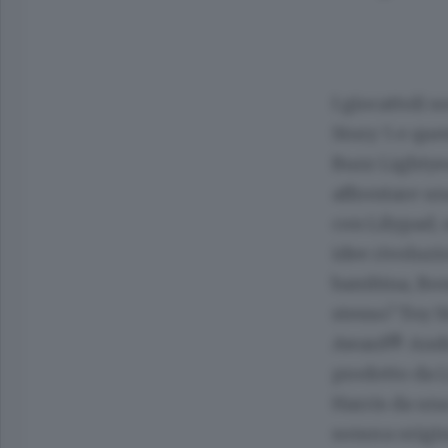
I giocattoli 
Story 5 e que
Buzz Lightyea
affrontare un
con Lilypad, 
idee rivoluzi
bambina, Bon
stesso? Toy S
Award® Andre
prodotto da Li
Harris da una
sonora origi