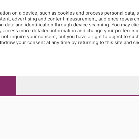
tion on a device, such as cookies and process personal data, s
ontent, advertising and content measurement, audience researc
 data and identification through device scanning. You may clic
y access more detailed information and change your preference
ot require your consent, but you have a right to object to such
hdraw your consent at any time by returning to this site and cl
e Papa Giovanni XXIII, 118 24121 Bergamo - E' vietata la
pitale sociale Euro 10.000.000 i.v.