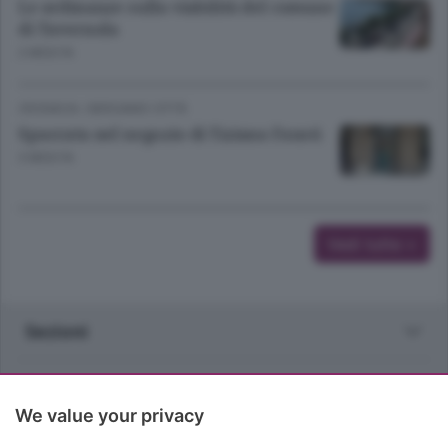
Le ordinanze sulla viabilità del comune
di Tavernola
2 MESI FA
CRONACA
/
BERGAMO CITTÀ
Spaccata nel negozio di Tiziana Fausti
3 MESI FA
Vedi tutte >
Sezioni
Rubriche
We value your privacy
Territorio