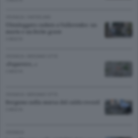
CRONACA
/
HINTERLAND
Ultraleggero caduto a Valbrembo: un
morto e un ferito grave
2 MESI FA
CRONACA
/
BERGAMO CITTÀ
«Papavero...»
2 MESI FA
CRONACA
/
BERGAMO CITTÀ
Bergamo nella morsa del caldo record
2 MESI FA
CRONACA