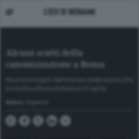
Alcuni scatti della
canonizzazione a Roma
Alcune immagini dell’intensa celebrazione che
si è svolta a Roma domenica 27 aprile
Autore:
(Agenzie)