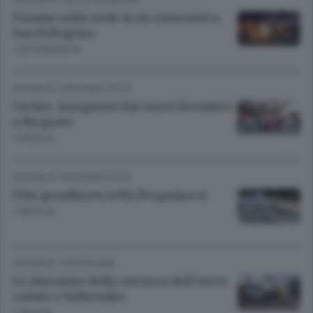
Fiamme nella notte in un ristorante a
San Pellegrino
1 SETTIMANA FA
CRONACA
/
BERGAMO CITTÀ
Caritas, inaugurati due nuovi dormitori
a Bergamo
1 MESE FA
CRONACA
/
BERGAMO CITTÀ
Fitta grandinata nella Bergamasca
1 MESE FA
CRONACA
/
HINTERLAND
La rimozione della carcassa dell’aereo
caduto a Valbrembo
2 MESI FA