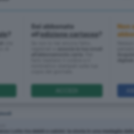
Sei abbonato
Non 
ale
?
all'
edizione cartacea
?
abbo
li
che
Se non lo hai ancora fatto,
Nessun
co di
registrati e
associa la tua email
pensato
all'abbonamento carta
. Per
Acquis
farlo bastano il codice e il
digital
nominativo stampati sulla tua
copia del giornale.
ACCEDI
AB
pisodi
8/9
nzo Lotto tra debiti e calzini: la storia in una medaglia dell