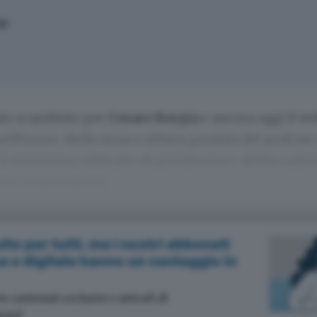
li
tato scambiato per
Cesare Borgia
e ancora oggi il w
ell’errore. Nella nona e ultima puntata del podcast 
il misterioso «Ritratto di gentiluomo» dell’Accade
oria sorprendente.
uito per tutti, ma i nostri abbonati
ea e digitale hanno un vantaggio in
 contenuti esclusivi e articoli di
sto!