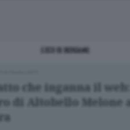
TE IN PAUSA CAFFÈ
ratto che inganna il web:
ro di Altobello Melone 
ra