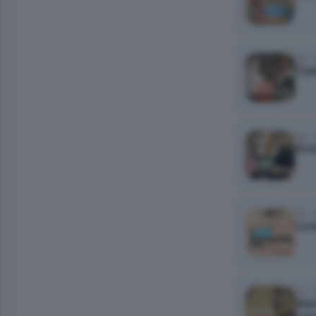
Ep. 
Cat
Ep. 
Anas
Ep. 
Lore
Ep. 
Mar