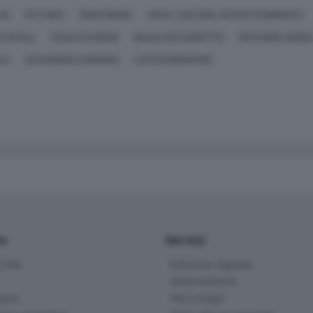
IA
PITTURA
MASS MEDIA
ARTE, CULTURA, INTRATTENIMENTO
O VITALI
PAOLO PLEBANI
GIULIA ZACCARIOTTO
RICCARDO SANG
LI
ACCADEMIA CARRARA
L'ECO DI BERGAMO
io
Servizi
ittà
Edizione digitale
Abbonamenti
ana
Necrologie