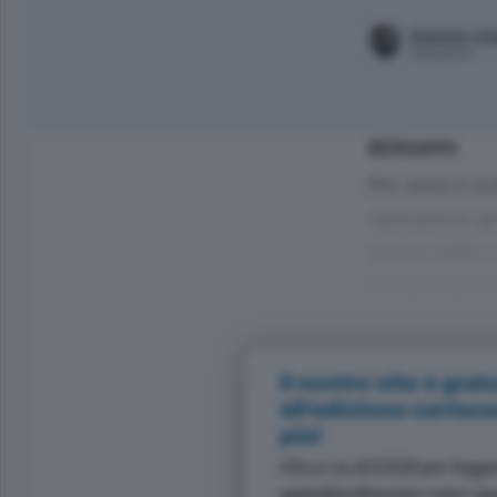
Roberto Vita
Redattore
BERGAMO
Per anni è s
riproporre qu
pausa caffè» 
rivela una st
Il nostro sito è grat
all'edizione cartac
più!
Clicca su ACCEDI per leggere
approfondimento come que