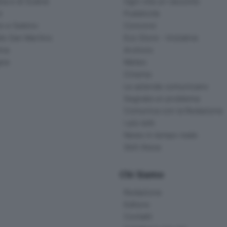
na e di Scalve
Ogni vita un racconto
d
Pubblicità
o e Sebino
Concorsi
lle San Martino
Eco Store - Iniziative
ina
Archivio
gna
Meteo
Cinema
Le aziende comunicano
Segnala un problema
Comunica con la Redazione
I più letti
News in tempo reale
Skill Alexa
Chi Siamo
Redazione
Editore
Contatti