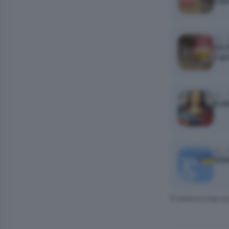
Car
Ep. 
Un l
Car
Ep. 
Il m
Ep. 
Virt
© RIPRODUZIONE RI