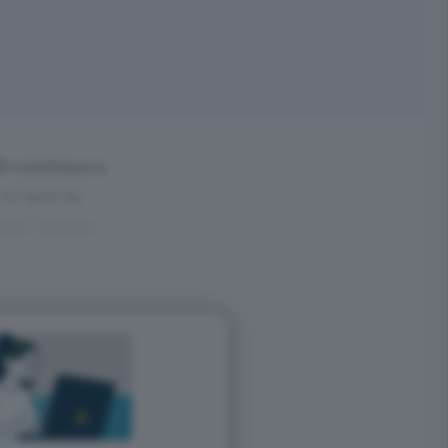
eb continua a
«L’arte in
mia Carrara