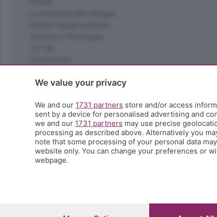
Orobie
La domenica del villaggio
Ricette (quasi) perfette
Scienza e Tecnologia
Tic Tac
Volontariato
StoryLab
We value your privacy
Il punto
L'EcoCafè
We and our
1731 partners
store and/or access informa
Editoriali
sent by a device for personalised advertising and c
we and our
1731 partners
may use precise geolocation
processing as described above. Alternatively you ma
note that some processing of your personal data may n
© COPYRIGHT 2026 - S.E.S.A.A.B. S.p.a. con sede in Vial
website only. You can change your preferences or wit
riproduzione anche parziale
webpage.
Iscritta al Registro Imprese di Bergamo al n.243762 | Ca