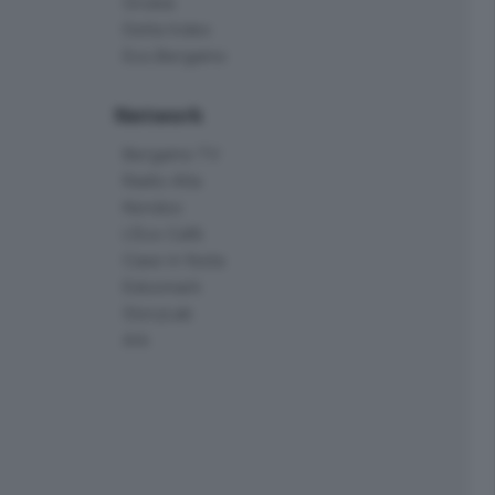
Orobie
Delta Index
Eco.Bergamo
Network
Bergamo TV
Radio Alta
Kendoo
L'Eco Cafè
Case in festa
Edoomark
StoryLab
Ark