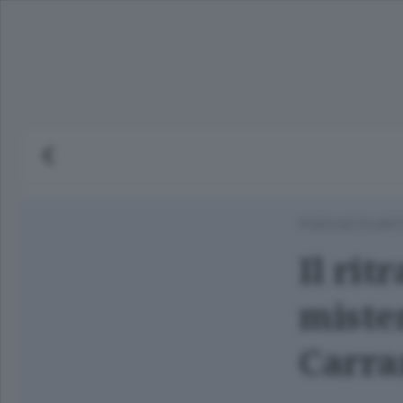
PODCAST
/
L'AR
Il rit
miste
Carra