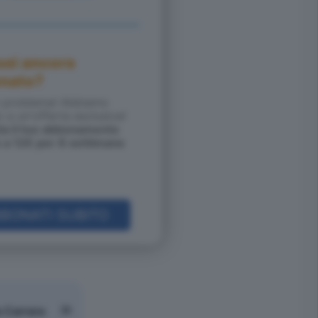
sei ancora
nato?
 problema! Abbiamo
 a un'offerta esclusiva!
ta il tuo abbonamento
e a 12€ per 8 settimane
BONATI SUBITO
a Carrara