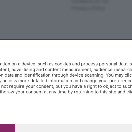
Collabora con noi
Privacy e Policy
tion on a device, such as cookies and process personal data, s
ontent, advertising and content measurement, audience researc
 data and identification through device scanning. You may clic
y access more detailed information and change your preference
ot require your consent, but you have a right to object to such
e Papa Giovanni XXIII, 118 24121 Bergamo - E' vietata la
hdraw your consent at any time by returning to this site and cl
pitale sociale Euro 10.000.000 i.v.