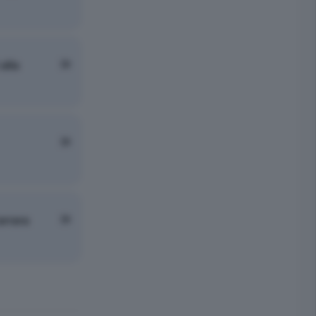
alla
arrara