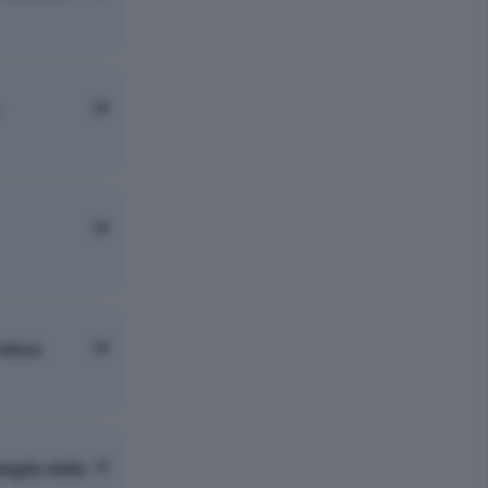
 rebus
aglia della