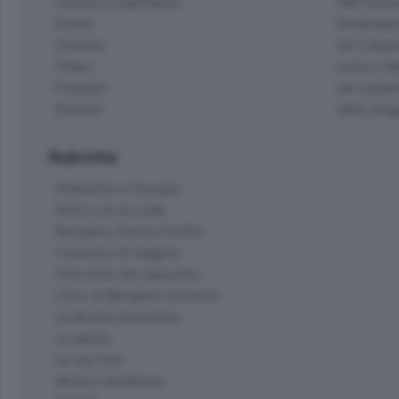
Cultura e Spettacoli
Valli Seria
Eventi
Hinterlan
Cinema
Val Calepi
Video
Isola e Va
Podcast
Val Cavall
Dossier
Valle Ima
Rubriche
Ambiente e Energia
Amici con la coda
Bergamo Senza Confini
Il piacere di leggere
Interviste allo specchio
L'Eco di Bergamo Incontra
La Buona Domenica
La salute
Le tue foto
Moda e tendenze