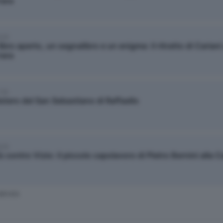
rara
6/9
ibro aperto, un segnalibro e un enigma: il ritratto di Cariani 
rara
7/9
istero del San Sebastiano di Raffaello
8/9
ù contro Vizio: il piccolo capolavoro di Pietro Bernini alla C
SERVATA