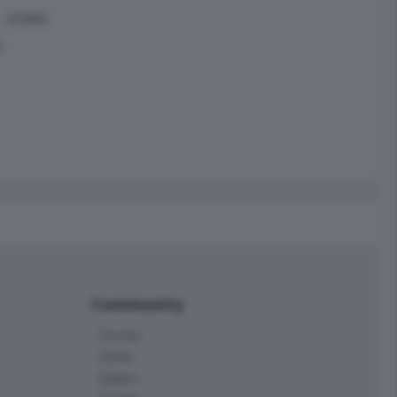
STORIA
A
Community
Corner
Skille
Eppen