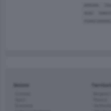
BERGAMO
ITAL
MUSEI
ROBERT
FRANCO SIGNOREL
Sezioni
Territor
Cronaca
Bergamo C
Sport
Pianura
Economia
Val Bremb