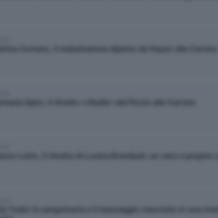
2/9
erina Cornaro, il melodramma dipinto da Hayez alla Carrara
3/9
tasia Spini, il ritratto «ribelle» del Piccio alla Carrara
4/9
nzo Lotto, il ritratto di Lucina Brembati: un vero e proprio
5/9
ia Tudor la sanguinaria e il messaggio nascosto in una med