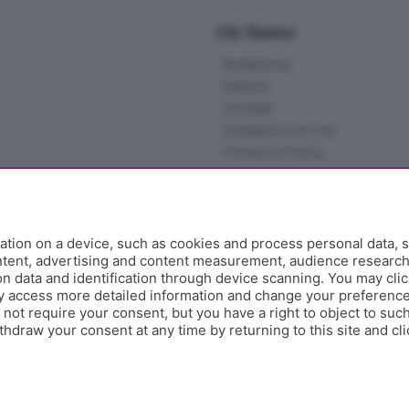
Chi Siamo
Redazione
Editore
Contatti
Collabora con noi
Privacy e Policy
tion on a device, such as cookies and process personal data, s
ontent, advertising and content measurement, audience researc
 data and identification through device scanning. You may clic
y access more detailed information and change your preference
ot require your consent, but you have a right to object to such
hdraw your consent at any time by returning to this site and cl
e Papa Giovanni XXIII, 118 24121 Bergamo - E' vietata la