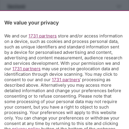
Sezioni
Rubriche
We value your privacy
We and our
1731 partners
store and/or access information
Territorio
on a device, such as cookies and process personal data,
such as unique identifiers and standard information sent
by a device for personalised advertising and content,
Servizi
advertising and content measurement, audience research
and services development. With your permission we and
our
1731 partners
may use precise geolocation data and
Chi Siamo
identification through device scanning. You may click to
consent to our and our
1731 partners
’ processing as
described above. Alternatively you may access more
Community
detailed information and change your preferences before
consenting or to refuse consenting. Please note that
some processing of your personal data may not require
Network
your consent, but you have a right to object to such
processing. Your preferences will apply to this website
only. You can change your preferences or withdraw your
consent at any time by returning to this site and clicking
the
privacy policy
button at the bottom of the webpage.