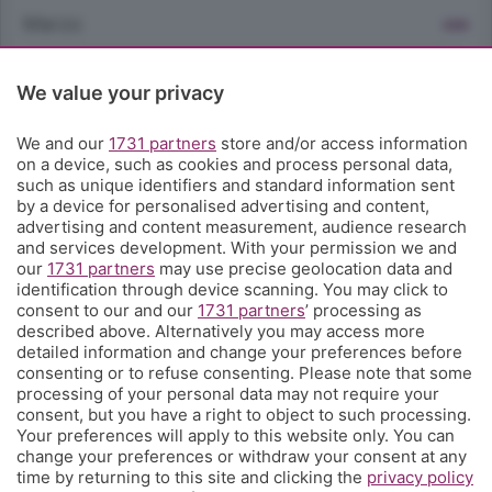
Marzo
3099
Febbraio
2674
We value your privacy
Gennaio
1531
We and our
1731 partners
store and/or access information
on a device, such as cookies and process personal data,
such as unique identifiers and standard information sent
by a device for personalised advertising and content,
advertising and content measurement, audience research
and services development. With your permission we and
2008
our
1731 partners
may use precise geolocation data and
identification through device scanning. You may click to
consent to our and our
Dicembre
1731 partners
’ processing as
710
described above. Alternatively you may access more
detailed information and change your preferences before
Novembre
869
consenting or to refuse consenting. Please note that some
processing of your personal data may not require your
Ottobre
consent, but you have a right to object to such processing.
471
Your preferences will apply to this website only. You can
change your preferences or withdraw your consent at any
Settembre
458
time by returning to this site and clicking the
privacy policy