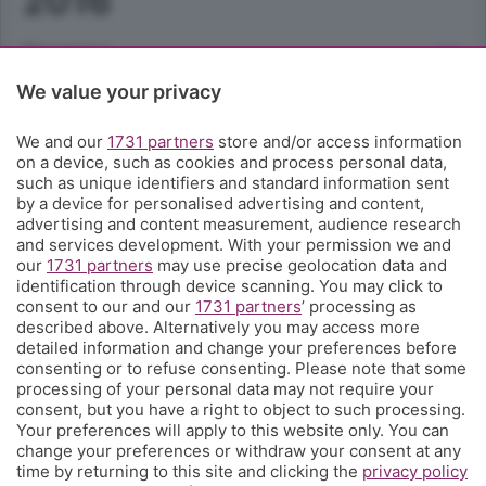
2016
Dicembre
1934
We value your privacy
Novembre
1989
We and our
1731 partners
store and/or access information
Ottobre
2221
on a device, such as cookies and process personal data,
such as unique identifiers and standard information sent
Settembre
by a device for personalised advertising and content,
2164
advertising and content measurement, audience research
and services development. With your permission we and
Agosto
2023
our
1731 partners
may use precise geolocation data and
identification through device scanning. You may click to
Luglio
2198
consent to our and our
1731 partners
’ processing as
described above. Alternatively you may access more
Giugno
detailed information and change your preferences before
2169
consenting or to refuse consenting. Please note that some
processing of your personal data may not require your
Maggio
2454
consent, but you have a right to object to such processing.
Your preferences will apply to this website only. You can
Aprile
2434
change your preferences or withdraw your consent at any
time by returning to this site and clicking the
privacy policy