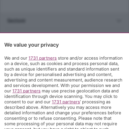
Sezioni
Rubriche
We value your privacy
Territorio
We and our
1731 partners
store and/or access information
on a device, such as cookies and process personal data,
Servizi
such as unique identifiers and standard information sent
by a device for personalised advertising and content,
advertising and content measurement, audience research
Chi Siamo
and services development. With your permission we and
our
1731 partners
may use precise geolocation data and
identification through device scanning. You may click to
Community
consent to our and our
1731 partners
’ processing as
described above. Alternatively you may access more
detailed information and change your preferences before
Network
consenting or to refuse consenting. Please note that
some processing of your personal data may not require