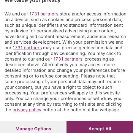
Rubriche
We value your privacy
We and our
1731 partners
store and/or access information
Territorio
on a device, such as cookies and process personal data,
such as unique identifiers and standard information sent
by a device for personalised advertising and content,
Servizi
advertising and content measurement, audience research
and services development. With your permission we and
our
1731 partners
may use precise geolocation data and
Chi Siamo
identification through device scanning. You may click to
consent to our and our
1731 partners
’ processing as
described above. Alternatively you may access more
Community
detailed information and change your preferences before
consenting or to refuse consenting. Please note that
some processing of your personal data may not require
Network
your consent, but you have a right to object to such
processing. Your preferences will apply to this website
only. You can change your preferences or withdraw your
consent at any time by returning to this site and clicking
the
privacy policy
button at the bottom of the webpage.
© COPYRIGHT 2026 - S.E.S.A.A.B. S.p.a. con sede in Viale
Papa Giovanni XXIII, 118 24121 Bergamo - E' vietata la
Manage Options
Accept All
riproduzione anche parziale