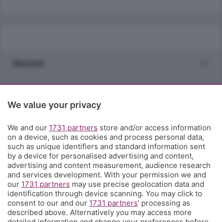
Sezioni
Rubriche
We value your privacy
Territorio
We and our
1731 partners
store and/or access information
on a device, such as cookies and process personal data,
Servizi
such as unique identifiers and standard information sent
by a device for personalised advertising and content,
advertising and content measurement, audience research
Chi Siamo
and services development. With your permission we and
our
1731 partners
may use precise geolocation data and
identification through device scanning. You may click to
Community
consent to our and our
1731 partners
’ processing as
described above. Alternatively you may access more
detailed information and change your preferences before