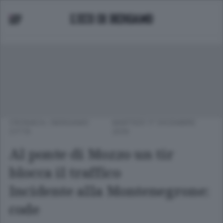
CRONACA
/
BERGAMO
MARTEDÌ 17 DICEMBRE
CITTÀ
2019
Al ponte di Mozzo un tir
blocca il traffico
Incidente alla Montenegrone:
code