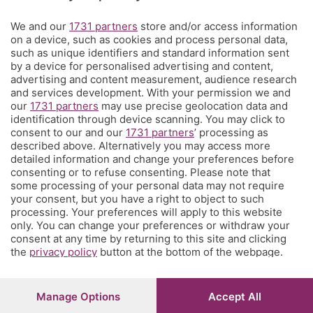
We and our
1731 partners
store and/or access information
Territorio
on a device, such as cookies and process personal data,
such as unique identifiers and standard information sent
by a device for personalised advertising and content,
Servizi
advertising and content measurement, audience research
and services development. With your permission we and
our
1731 partners
may use precise geolocation data and
Chi Siamo
identification through device scanning. You may click to
consent to our and our
1731 partners
’ processing as
described above. Alternatively you may access more
Community
detailed information and change your preferences before
consenting or to refuse consenting. Please note that
some processing of your personal data may not require
Network
your consent, but you have a right to object to such
processing. Your preferences will apply to this website
only. You can change your preferences or withdraw your
consent at any time by returning to this site and clicking
the
privacy policy
button at the bottom of the webpage.
© COPYRIGHT 2026 - S.E.S.A.A.B. S.p.a. con sede in Viale
Papa Giovanni XXIII, 118 24121 Bergamo - E' vietata la
Manage Options
Accept All
riproduzione anche parziale