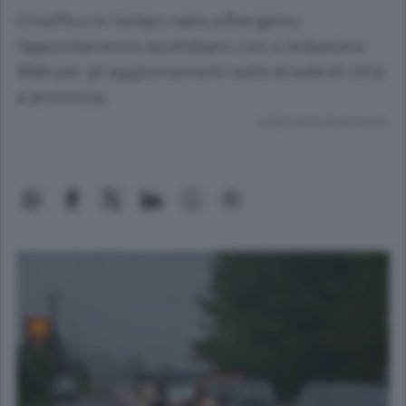
Il traffico in tempo reale a Bergamo,
l’appuntamento quotidiano con a redazione
Web per gli aggiornamenti sulle strade di città
e provincia.
Lettura meno di un minuto.