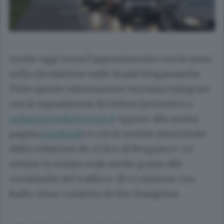
Anche oggi torna l’appuntamento con le news
sulla circolazione sulle strade bergamasche.
Tutte queste informazioni verranno integrate
con le segnalazioni dei lettori (scriveteci a
redazioneweb@eco.bg.it
oppure alla nostra
pagina
Facebook
) e con le notizie intercettate
dalla redazione de «L’Eco di Bergamo». Le
notizie in tempo reale anche grazie alle
«sentinelle del traffico» di «Colazione con
Radio Alta» condotta da Teo Mangione.