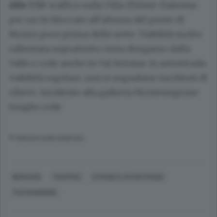
Alle 7.53
: traffico sulla Villa d’Almè-Dalmine
per un tir bloccato all’altezza del ponte di
Mozzo poco prima delle sette. Viabilità molto
rallentata soprattutto verso Bergamo dalla
Valle e code anche in Val Seriana. In autostrada
viabilità regolare, non si segnalano incidenti di
rilievo. Incidente alla galleria Montenegrone:
lunghe code.
© RIPRODUZIONE RISERVATA
BERGAMO
TRAFFICO
STRADE E AUTOSTRADE
TEO MANGIONE