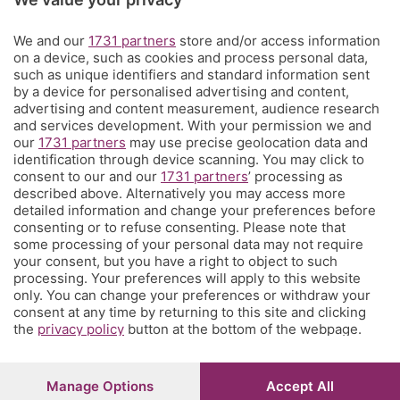
We and our
1731 partners
store and/or access information
Territorio
on a device, such as cookies and process personal data,
such as unique identifiers and standard information sent
by a device for personalised advertising and content,
Servizi
advertising and content measurement, audience research
and services development. With your permission we and
our
1731 partners
may use precise geolocation data and
Chi Siamo
identification through device scanning. You may click to
consent to our and our
1731 partners
’ processing as
described above. Alternatively you may access more
Community
detailed information and change your preferences before
consenting or to refuse consenting. Please note that
some processing of your personal data may not require
Network
your consent, but you have a right to object to such
processing. Your preferences will apply to this website
only. You can change your preferences or withdraw your
consent at any time by returning to this site and clicking
the
privacy policy
button at the bottom of the webpage.
© COPYRIGHT 2026 - S.E.S.A.A.B. S.p.a. con sede in Viale
Papa Giovanni XXIII, 118 24121 Bergamo - E' vietata la
Manage Options
Accept All
riproduzione anche parziale