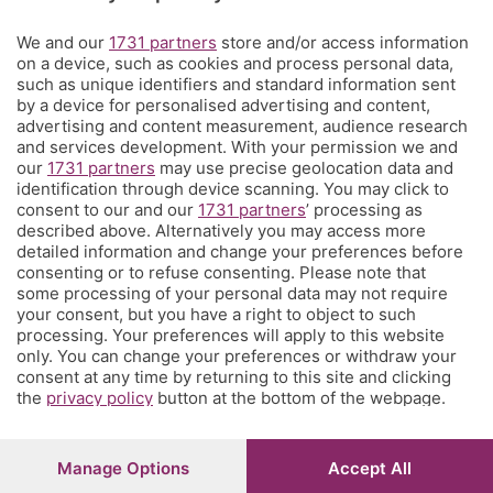
We and our
1731 partners
store and/or access information
Territorio
on a device, such as cookies and process personal data,
such as unique identifiers and standard information sent
by a device for personalised advertising and content,
Servizi
advertising and content measurement, audience research
and services development. With your permission we and
our
1731 partners
may use precise geolocation data and
Chi Siamo
identification through device scanning. You may click to
consent to our and our
1731 partners
’ processing as
described above. Alternatively you may access more
Community
detailed information and change your preferences before
consenting or to refuse consenting. Please note that
some processing of your personal data may not require
Network
your consent, but you have a right to object to such
processing. Your preferences will apply to this website
only. You can change your preferences or withdraw your
consent at any time by returning to this site and clicking
the
privacy policy
button at the bottom of the webpage.
© COPYRIGHT 2026 - S.E.S.A.A.B. S.p.a. con sede in Viale
Papa Giovanni XXIII, 118 24121 Bergamo - E' vietata la
Manage Options
Accept All
riproduzione anche parziale