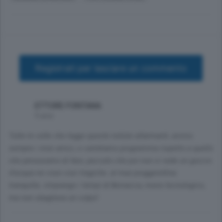
Registrati per lasciare un commento
ETTORE FONTANA
9 anni
Tutte le volte che leggo queste notizie allarmanti, avviso
sempre i miei amici, e cambiamo programma rispetto a quello
che pensavamo di fare, peccato che poi non si vede un goccio
d'acqua ne cose cosi tragiche..al max pioggerellina
tranquilla..rimpiango i tempi di Bernacca, meno tecnologico,
ma non sbagliava un colpo!