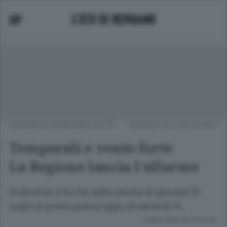
CRONACA
/
BERGAMO CITTÀ
GIOVEDÌ 13 LUGLIO 2017
Temporali e vento forte
La Regione lancia l’allarme
Ordinaria criticità dalla serata di giovedì 13
luglio al primo pomeriggio di venerdì 14.
Lettura meno di un minuto.