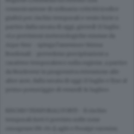
comunicazione di ordinaria criticità (codice
giallo) per rischio temporali e vento forte a
partire dalla serata di oggi, giovedì 13 lugli
o.
«Le previsioni meteorologiche emesse da
Arpa-Smr - spiega l’assessore Simna
Bordonali - prevedono precipitazioni a
carattere temporalesco sulla regione, a partire
da Nordovest in progressiva estensione alle
altre aree, dalla serata di oggi 13 luglio e fino al
primo pomeriggio di venerdì 14 luglio».
RISCHIO TEMPORALI FORTI -
Il rischio
temporali forti è previsto sulle zone
omogenee IM-04 (Laghi e Prealpi varesine,