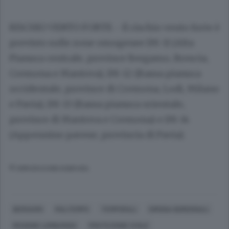
RISCHIO VENTO FORTE -
Il rischio vento forte è
previsto sulle zone omogenee IM-11 (Alta
Pianura centrale,
province Bergamo
, Brescia,
Cremona e Mantova), IM-12 (Bassa pianura
occidentale, province di Cremona, Lodi, Milano
e Pavia), IM-13 (Bassa pianura orientale,
province di Mantova e Cremona) e IM-14
(Appennino pavese, provincia di Pavia).
© RIPRODUZIONE RISERVATA
BERGAMO
MALTEMPO
TEMPORALI
SIMONA BORDONALI
REGIONE LOMBARDIA
PROTEZIONE CIVILE