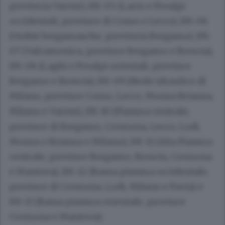
provincia Varese), IM-05 (Lario e Prealpi
occidentali, province di Como e Lecco),
IM-06
(Orobie bergamasche, provincia Bergamo)
,
IM-
07 (Valcamonica, province Bergamo e Brescia)
,
IM-08 (Laghi e Prealpi orientali, province
Bergamo e Brescia)
, IM-09 (Nodo idraulico di
Milano, province Como, Lecco, Monza Brianza,
Milano e Varese),
IM-10 (Pianura centrale,
province di Bergamo, Cremona, Lecco, Lodi,
Monza e Brianza e Milano)
,
IM-11 (Alta Pianura
centrale, province Bergamo, Brescia, Cremona
e Mantova)
, IM-12 (Bassa pianura occidentale,
province di Cremona, Lodi, Milano e Pavia) e
IM-13 (Bassa pianura orientale, province
Cremona e Mantova);