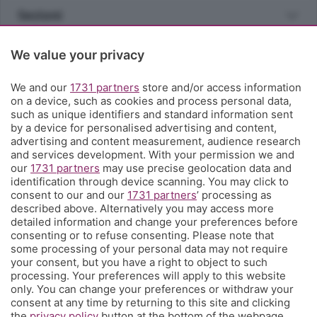
Sezioni
Rubriche
We value your privacy
We and our
1731 partners
store and/or access information
Territorio
on a device, such as cookies and process personal data,
such as unique identifiers and standard information sent
by a device for personalised advertising and content,
Servizi
advertising and content measurement, audience research
and services development. With your permission we and
our
1731 partners
may use precise geolocation data and
Chi Siamo
identification through device scanning. You may click to
consent to our and our
1731 partners
’ processing as
described above. Alternatively you may access more
Community
detailed information and change your preferences before
consenting or to refuse consenting. Please note that
some processing of your personal data may not require
Network
your consent, but you have a right to object to such
processing. Your preferences will apply to this website
only. You can change your preferences or withdraw your
consent at any time by returning to this site and clicking
the
privacy policy
button at the bottom of the webpage.