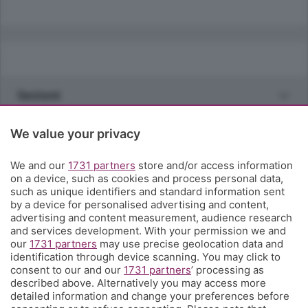
Sezioni
Rubriche
We value your privacy
We and our
1731 partners
store and/or access information
Territorio
on a device, such as cookies and process personal data,
such as unique identifiers and standard information sent
by a device for personalised advertising and content,
Servizi
advertising and content measurement, audience research
and services development. With your permission we and
our
1731 partners
may use precise geolocation data and
Chi Siamo
identification through device scanning. You may click to
consent to our and our
1731 partners
’ processing as
described above. Alternatively you may access more
Community
detailed information and change your preferences before