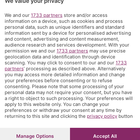
Rubriche
We value your privacy
We and our
1733 partners
store and/or access
Territorio
information on a device, such as cookies and process
personal data, such as unique identifiers and standard
information sent by a device for personalised advertising
Servizi
and content, advertising and content measurement,
audience research and services development. With your
permission we and our
1733 partners
may use precise
Chi Siamo
geolocation data and identification through device
scanning. You may click to consent to our and our
1733
partners
’ processing as described above. Alternatively
Community
you may access more detailed information and change
your preferences before consenting or to refuse
consenting. Please note that some processing of your
Network
personal data may not require your consent, but you have
a right to object to such processing. Your preferences will
apply to this website only. You can change your
preferences or withdraw your consent at any time by
returning to this site and clicking the
privacy policy
button
at the bottom of the webpage.
© COPYRIGHT 2026 - S.E.S.A.A.B. S.p.a. con sede in Viale
Papa Giovanni XXIII, 118 24121 Bergamo - E' vietata la
Manage Options
Accept All
riproduzione anche parziale