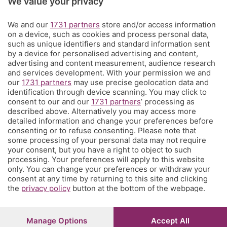
Rubriche
We value your privacy
We and our
1731 partners
store and/or access information
Territorio
on a device, such as cookies and process personal data,
such as unique identifiers and standard information sent
by a device for personalised advertising and content,
Servizi
advertising and content measurement, audience research
and services development. With your permission we and
our
1731 partners
may use precise geolocation data and
Chi Siamo
identification through device scanning. You may click to
consent to our and our
1731 partners
’ processing as
described above. Alternatively you may access more
Community
detailed information and change your preferences before
consenting or to refuse consenting. Please note that
some processing of your personal data may not require
Network
your consent, but you have a right to object to such
processing. Your preferences will apply to this website
only. You can change your preferences or withdraw your
consent at any time by returning to this site and clicking
the
privacy policy
button at the bottom of the webpage.
© COPYRIGHT 2026 - S.E.S.A.A.B. S.p.a. con sede in Viale
Papa Giovanni XXIII, 118 24121 Bergamo - E' vietata la
Manage Options
Accept All
riproduzione anche parziale