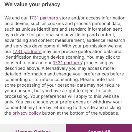
Rubriche
We value your privacy
We and our
1731 partners
store and/or access information
Territorio
on a device, such as cookies and process personal data,
such as unique identifiers and standard information sent
by a device for personalised advertising and content,
Servizi
advertising and content measurement, audience research
and services development. With your permission we and
our
1731 partners
may use precise geolocation data and
Chi Siamo
identification through device scanning. You may click to
consent to our and our
1731 partners
’ processing as
described above. Alternatively you may access more
Community
detailed information and change your preferences before
consenting or to refuse consenting. Please note that
some processing of your personal data may not require
Network
your consent, but you have a right to object to such
processing. Your preferences will apply to this website
only. You can change your preferences or withdraw your
consent at any time by returning to this site and clicking
the
privacy policy
button at the bottom of the webpage.
© COPYRIGHT 2026 - S.E.S.A.A.B. S.p.a. con sede in Viale
Papa Giovanni XXIII, 118 24121 Bergamo - E' vietata la
Manage Options
Accept All