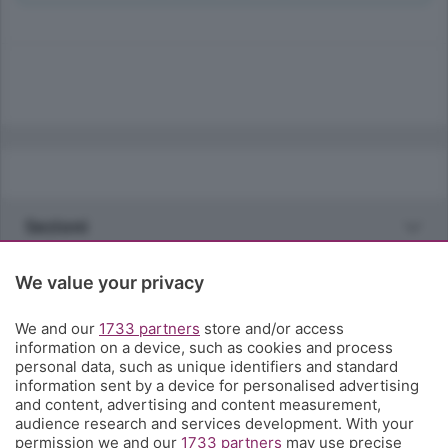
Sezioni
Rubriche
We value your privacy
We and our
1733 partners
store and/or access
Territorio
information on a device, such as cookies and process
personal data, such as unique identifiers and standard
information sent by a device for personalised advertising
Servizi
and content, advertising and content measurement,
audience research and services development. With your
permission we and our
1733 partners
may use precise