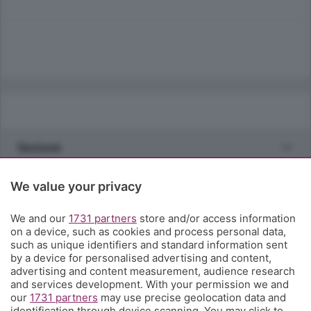
Sezioni
Rubriche
We value your privacy
We and our
1731 partners
store and/or access information
Territorio
on a device, such as cookies and process personal data,
such as unique identifiers and standard information sent
by a device for personalised advertising and content,
Servizi
advertising and content measurement, audience research
and services development. With your permission we and
our
1731 partners
may use precise geolocation data and
Chi Siamo
identification through device scanning. You may click to