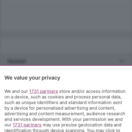
Sezioni
Rubriche
We value your privacy
We and our
1731 partners
store and/or access information
Territorio
on a device, such as cookies and process personal data,
such as unique identifiers and standard information sent
by a device for personalised advertising and content,
Servizi
advertising and content measurement, audience research
and services development. With your permission we and
our
1731 partners
may use precise geolocation data and
Chi Siamo
identification through device scanning. You may click to