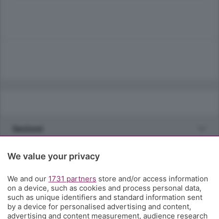
Sezioni
Rubriche
We value your privacy
We and our
1731 partners
store and/or access information
Territorio
on a device, such as cookies and process personal data,
such as unique identifiers and standard information sent
by a device for personalised advertising and content,
Servizi
advertising and content measurement, audience research